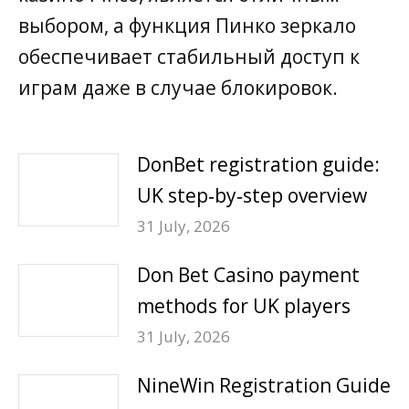
выбором, а функция Пинко зеркало
обеспечивает стабильный доступ к
играм даже в случае блокировок.
DonBet registration guide:
UK step‑by‑step overview
31 July, 2026
Don Bet Casino payment
methods for UK players
31 July, 2026
NineWin Registration Guide