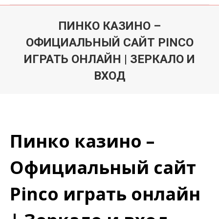
ПИНКО КАЗИНО –
ОФИЦИАЛЬНЫЙ САЙТ PINCO
ИГРАТЬ ОНЛАЙН | ЗЕРКАЛО И
ВХОД
You are here:
Пинко казино –
Официальный сайт
Pinco играть онлайн