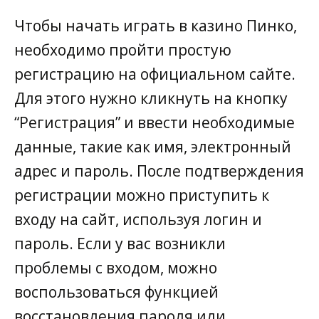
Чтобы начать играть в казино Пинко,
необходимо пройти простую
регистрацию на официальном сайте.
Для этого нужно кликнуть на кнопку
“Регистрация” и ввести необходимые
данные, такие как имя, электронный
адрес и пароль. После подтверждения
регистрации можно приступить к
входу на сайт, используя логин и
пароль. Если у вас возникли
проблемы с входом, можно
воспользоваться функцией
восстановления пароля или