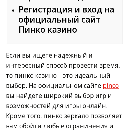
Регистрация и вход на
официальный сайт
Пинко казино
Если вы ищете надежный и
интересный способ провести время,
то пинко казино – это идеальный
выбор. На официальном сайте
pinco
вы найдете широкий выбор игр и
возможностей для игры онлайн.
Кроме того, пинко зеркало позволяет
вам обойти любые ограничения и