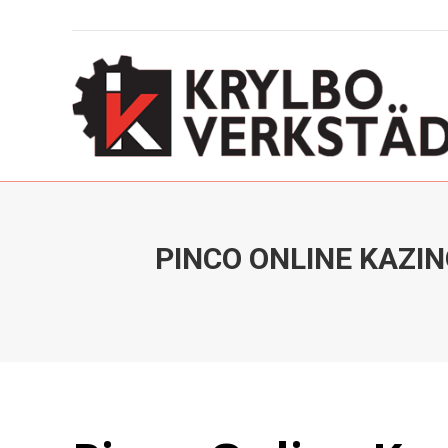
PINCO ONLINE KAZI