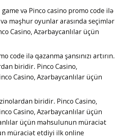
o game və Pinco casino promo code ilə
n və məşhur oyunlar arasında seçimlər
inco Casino, Azərbaycanlılar üçün
o code ilə qazanma şansınızı artırın.
dan biridir. Pinco Casino,
inco Casino, Azərbaycanlılar üçün
inolardan biridir. Pinco Casino,
inco Casino, Azərbaycanlılar üçün
ycanlılar üçün məhsulunun müraciət
n müraciət etdiyi ilk online