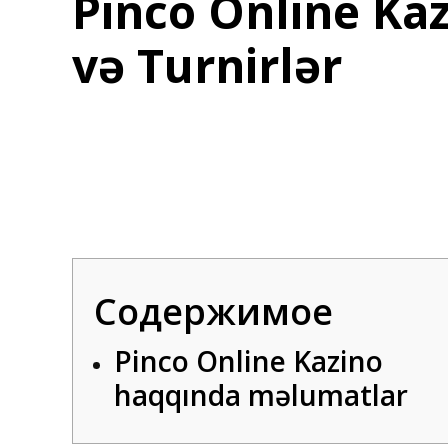
Pinco Online Ka
və Turnirlər
Содержимое
Pinco Online Kazino
haqqında məlumatlar