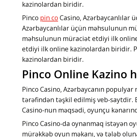
kazinolardan biridir.
Pinco
pin co
Casino, Azərbaycanlılar ü
Azərbaycanlılar üçün məhsulunun mürac
məhsulunun müraciət etdiyi ilk onlin
etdiyi ilk online kazinolardan biridir
kazinolardan biridir.
Pinco Online Kazino
Pinco Casino, Azərbaycanın populyar nə
tərəfindən təşkil edilmiş veb-saytdir
Casino-nun məqsədi, oyunçu kənarınd
Pinco Casino-da oynanmaq istəyən oyu
mürəkkəb oyun məkanı, və tələb oluna