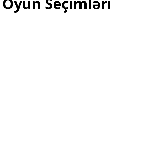
 Oyun Seçimləri