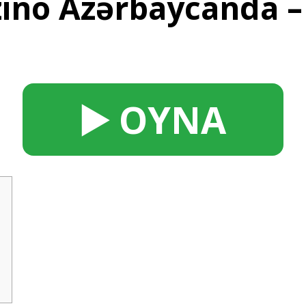
zino Azərbaycanda –
▶️ OYNA