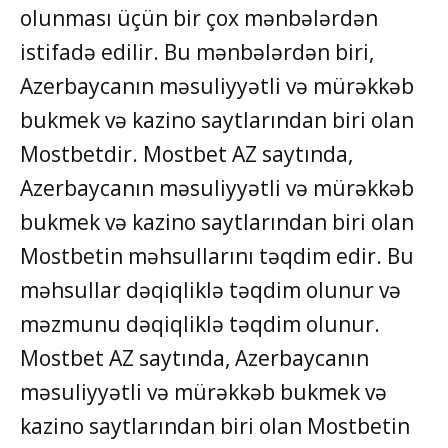
olunması üçün bir çox mənbələrdən
istifadə edilir. Bu mənbələrdən biri,
Azerbaycanın məsuliyyətli və mürəkkəb
bukmek və kazino saytlarından biri olan
Mostbetdir. Mostbet AZ saytında,
Azerbaycanın məsuliyyətli və mürəkkəb
bukmek və kazino saytlarından biri olan
Mostbetin məhsullarını təqdim edir. Bu
məhsullar dəqiqliklə təqdim olunur və
məzmunu dəqiqliklə təqdim olunur.
Mostbet AZ saytında, Azerbaycanın
məsuliyyətli və mürəkkəb bukmek və
kazino saytlarından biri olan Mostbetin