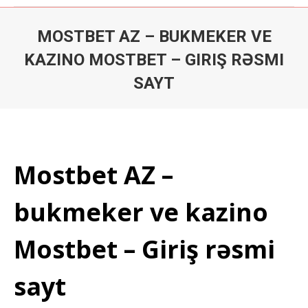
MOSTBET AZ – BUKMEKER VE
KAZINO MOSTBET – GIRIŞ RƏSMI
SAYT
You are here:
Mostbet AZ –
bukmeker ve kazino
Mostbet – Giriş rəsmi
sayt