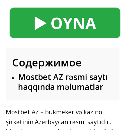
▶️ OYNA
Содержимое
Mostbet AZ rəsmi saytı
haqqında məlumatlar
Mostbet AZ – bukmeker və kazino
şirkətinin Azerbaycan rəsmi saytıdır.