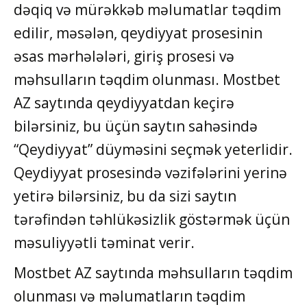
dəqiq və mürəkkəb məlumatlar təqdim
edilir, məsələn, qeydiyyat prosesinin
əsas mərhələləri, giriş prosesi və
məhsulların təqdim olunması. Mostbet
AZ saytında qeydiyyatdan keçirə
bilərsiniz, bu üçün saytın sahəsində
“Qeydiyyat” düyməsini seçmək yeterlidir.
Qeydiyyat prosesində vəzifələrini yerinə
yetirə bilərsiniz, bu da sizi saytın
tərəfindən təhlükəsizlik göstərmək üçün
məsuliyyətli təminat verir.
Mostbet AZ saytında məhsulların təqdim
olunması və məlumatların təqdim