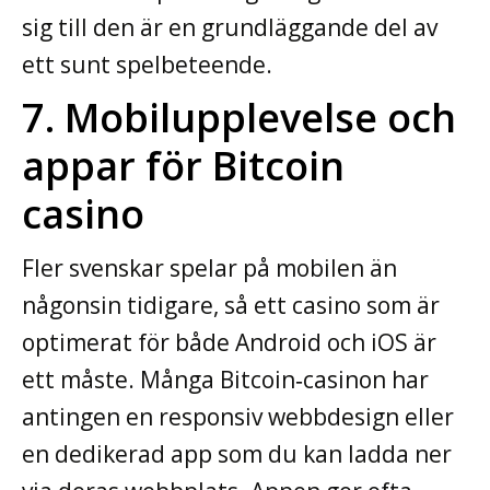
sig till den är en grundläggande del av
ett sunt spelbeteende.
7. Mobilupplevelse och
appar för Bitcoin
casino
Fler svenskar spelar på mobilen än
någonsin tidigare, så ett casino som är
optimerat för både Android och iOS är
ett måste. Många Bitcoin‑casinon har
antingen en responsiv webbdesign eller
en dedikerad app som du kan ladda ner