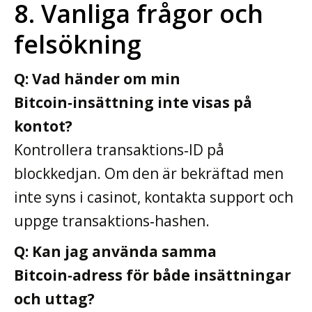
8. Vanliga frågor och
felsökning
Q: Vad händer om min
Bitcoin‑insättning inte visas på
kontot?
Kontrollera transaktions‑ID på
blockkedjan. Om den är bekräftad men
inte syns i casinot, kontakta support och
uppge transaktions‑hashen.
Q: Kan jag använda samma
Bitcoin‑adress för både insättningar
och uttag?