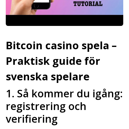
Bitcoin casino spela –
Praktisk guide för
svenska spelare
1. Så kommer du igång:
registrering och
verifiering