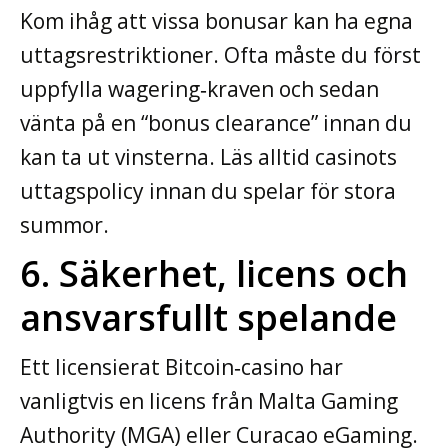
Kom ihåg att vissa bonusar kan ha egna
uttagsrestriktioner. Ofta måste du först
uppfylla wagering‑kraven och sedan
vänta på en “bonus clearance” innan du
kan ta ut vinsterna. Läs alltid casinots
uttagspolicy innan du spelar för stora
summor.
6. Säkerhet, licens och
ansvarsfullt spelande
Ett licensierat Bitcoin‑casino har
vanligtvis en licens från Malta Gaming
Authority (MGA) eller Curacao eGaming.