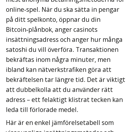
online‑spel. När du ska sätta in pengar
på ditt spelkonto, öppnar du din
Bitcoin‑plånbok, anger casinots
insättningsadress och anger hur många
satoshi du vill överföra. Transaktionen
bekräftas inom några minuter, men
ibland kan nätverkstrafiken göra att
bekräftelsen tar längre tid. Det är viktigt
att dubbelkolla att du använder rätt
adress – ett felaktigt klistrat tecken kan
leda till förlorade medel.
Här är en enkel jämförelsetabell som