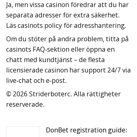
Ja, men vissa casinon föredrar att du har
separata adresser för extra säkerhet.
Läs casinots policy för adresshantering.
Om du stöter på andra problem, titta på
casinots FAQ‑sektion eller öppna en
chatt med kundtjänst – de flesta
licensierade casinon har support 24/7 via
live‑chat och e‑post.
© 2026 Striderboterc. Alla rättigheter
reserverade.
DonBet registration guide: