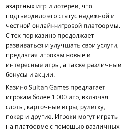
азартных игр и лотереи, что
подтвердило его статус надежной и
честной онлайн-игровой платформы.
С тех пор казино продолжает
развиваться и улучшать свои услуги,
предлагая игрокам новые и
интересные игры, а также различные
бонусы и акции.
Казино Sultan Games предлагает
игрокам более 1 000 игр, включая
слоты, карточные игры, рулетку,
покер и другие. Игроки могут играть
на платформе с помощью различных