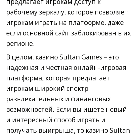
предлагает игрокам доступ к
рабочему зеркалу, которое позволяет
игрокам играть на платформе, даже
если основной сайт заблокирован в их
регионе.
В целом, казино Sultan Games – это
надежная и честная онлайн-игровая
платформа, которая предлагает
игрокам широкий спектр
развлекательных и финансовых
возможностей. Если вы ищете новый
и интересный способ играть и
получать выигрыша, то казино Sultan