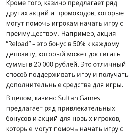
Кроме того, казино предлагает ряд
других акций и промокодов, которые
могут помочь игрокам начать игру с
преимуществом. Например, акция
”Reload” – это бонус в 50% к каждому
депозиту, который может достигать
суммы в 20 000 рублей. Это отличный
способ поддерживать игру и получать
дополнительные средства для игры.
В целом, казино Sultan Games
предлагает ряд привлекательных
бонусов и акций для новых игроков,
которые могут помочь начать игру с