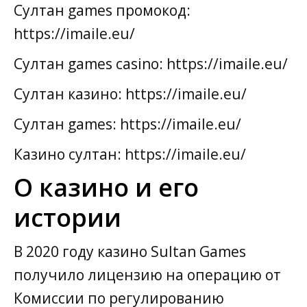
Султан games промокод:
https://imaile.eu/
Султан games casino: https://imaile.eu/
Султан казино: https://imaile.eu/
Султан games: https://imaile.eu/
Казино султан: https://imaile.eu/
О казино и его
истории
В 2020 году казино Sultan Games
получило лицензию на операцию от
Комиссии по регулированию