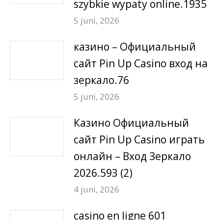
szybkie wypaty online.1935
5 juni, 2026
казино – Официальный
сайт Pin Up Casino вход на
зеркало.76
5 juni, 2026
Казино Официальный
сайт Pin Up Casino играть
онлайн – Вход Зеркало
2026.593 (2)
4 juni, 2026
casino en ligne 601