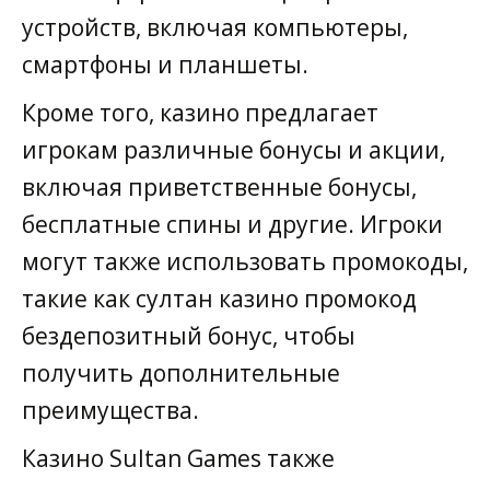
устройств, включая компьютеры,
смартфоны и планшеты.
Кроме того, казино предлагает
игрокам различные бонусы и акции,
включая приветственные бонусы,
бесплатные спины и другие. Игроки
могут также использовать промокоды,
такие как султан казино промокод
бездепозитный бонус, чтобы
получить дополнительные
преимущества.
Казино Sultan Games также