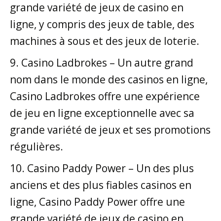
grande variété de jeux de casino en
ligne, y compris des jeux de table, des
machines à sous et des jeux de loterie.
9. Casino Ladbrokes – Un autre grand
nom dans le monde des casinos en ligne,
Casino Ladbrokes offre une expérience
de jeu en ligne exceptionnelle avec sa
grande variété de jeux et ses promotions
régulières.
10. Casino Paddy Power – Un des plus
anciens et des plus fiables casinos en
ligne, Casino Paddy Power offre une
grande variété de jeux de casino en