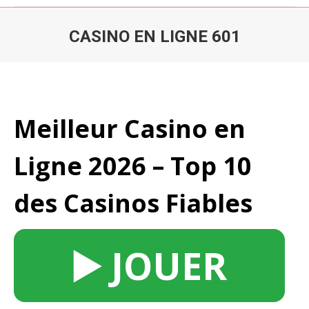
CASINO EN LIGNE 601
Du är här:
Meilleur Casino en
Ligne 2026 – Top 10
des Casinos Fiables
▶️ JOUER