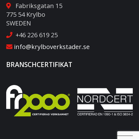
Fabriksgatan 15
775 54 Krylbo
SWEDEN
+46 226 619 25
info@krylboverkstader.se
BRANSCHCERTIFIKAT