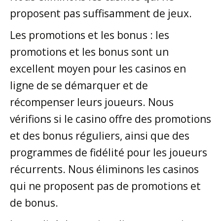
proposent pas suffisamment de jeux.
Les promotions et les bonus : les
promotions et les bonus sont un
excellent moyen pour les casinos en
ligne de se démarquer et de
récompenser leurs joueurs. Nous
vérifions si le casino offre des promotions
et des bonus réguliers, ainsi que des
programmes de fidélité pour les joueurs
récurrents. Nous éliminons les casinos
qui ne proposent pas de promotions et
de bonus.