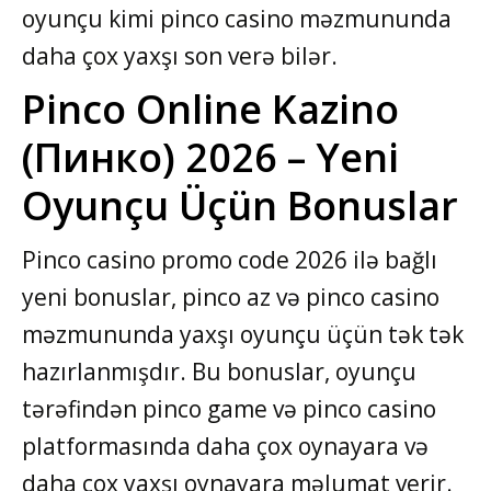
oyunçu kimi pinco casino məzmununda
daha çox yaxşı son verə bilər.
Pinco Online Kazino
(Пинко) 2026 – Yeni
Oyunçu Üçün Bonuslar
Pinco casino promo code 2026 ilə bağlı
yeni bonuslar, pinco az və pinco casino
məzmununda yaxşı oyunçu üçün tək tək
hazırlanmışdır. Bu bonuslar, oyunçu
tərəfindən pinco game və pinco casino
platformasında daha çox oynayara və
daha çox yaxşı oynayara məlumat verir.