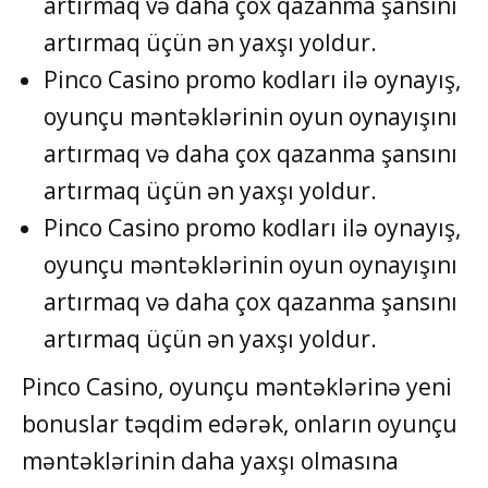
artırmaq və daha çox qazanma şansını
artırmaq üçün ən yaxşı yoldur.
Pinco Casino promo kodları ilə oynayış,
oyunçu məntəklərinin oyun oynayışını
artırmaq və daha çox qazanma şansını
artırmaq üçün ən yaxşı yoldur.
Pinco Casino promo kodları ilə oynayış,
oyunçu məntəklərinin oyun oynayışını
artırmaq və daha çox qazanma şansını
artırmaq üçün ən yaxşı yoldur.
Pinco Casino, oyunçu məntəklərinə yeni
bonuslar təqdim edərək, onların oyunçu
məntəklərinin daha yaxşı olmasına