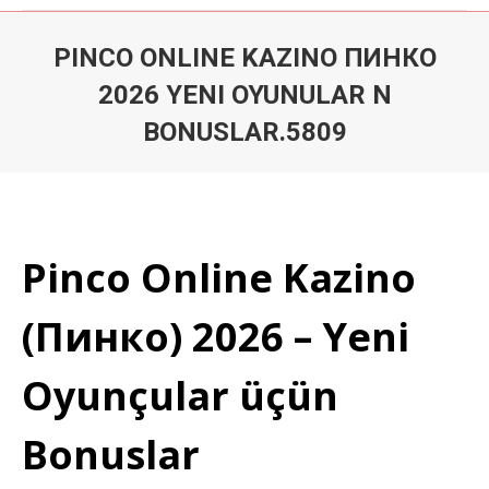
PINCO ONLINE KAZINO ПИНКО
2026 YENI OYUNULAR N
BONUSLAR.5809
Du är här:
Pinco Online Kazino
(Пинко) 2026 – Yeni
Oyunçular üçün
Bonuslar