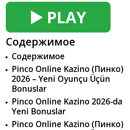
▶️ PLAY
Содержимое
Содержимое
Pinco
Online Kazino (Пинко)
2026 – Yeni Oyunçu Üçün
Bonuslar
Pinco
Online Kazino 2026-da
Yeni Bonuslar
Pinco Online Kazino (Пинко)