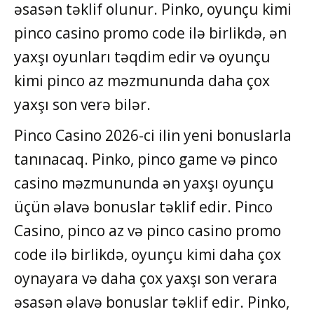
əsasən təklif olunur. Pinko, oyunçu kimi
pinco casino promo code ilə birlikdə, ən
yaxşı oyunları təqdim edir və oyunçu
kimi pinco az məzmununda daha çox
yaxşı son verə bilər.
Pinco Casino 2026-ci ilin yeni bonuslarla
tanınacaq. Pinko, pinco game və pinco
casino məzmununda ən yaxşı oyunçu
üçün əlavə bonuslar təklif edir. Pinco
Casino, pinco az və pinco casino promo
code ilə birlikdə, oyunçu kimi daha çox
oynayara və daha çox yaxşı son verara
əsasən əlavə bonuslar təklif edir. Pinko,