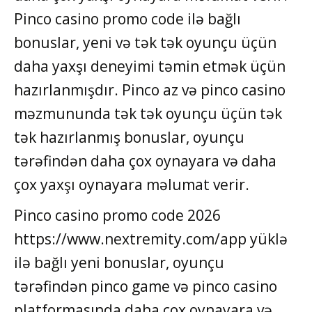
Pinco casino promo code ilə bağlı
bonuslar, yeni və tək tək oyunçu üçün
daha yaxşı deneyimi təmin etmək üçün
hazırlanmışdır. Pinco az və pinco casino
məzmununda tək tək oyunçu üçün tək
tək hazırlanmış bonuslar, oyunçu
tərəfindən daha çox oynayara və daha
çox yaxşı oynayara məlumat verir.
Pinco casino promo code 2026
https://www.nextremity.com/app yüklə
ilə bağlı yeni bonuslar, oyunçu
tərəfindən pinco game və pinco casino
platformasında daha çox oynayara və