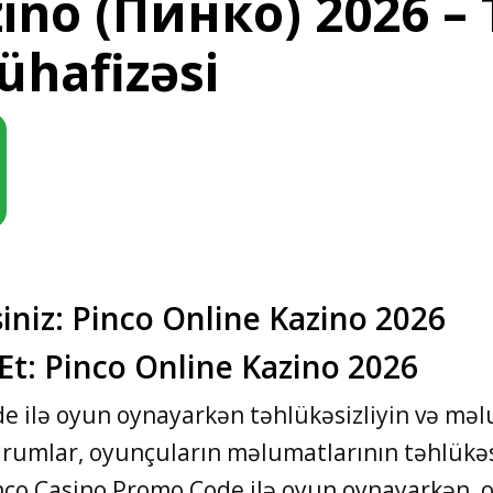
ino (Пинко) 2026 – 
hafizəsi
iniz: Pinco Online Kazino 2026
Et: Pinco Online Kazino 2026
 ilə oyun oynayarkən təhlükəsizliyin və məl
 qurumlar, oyunçuların məlumatlarının təhlük
inco Casino Promo Code ilə oyun oynayarkən,