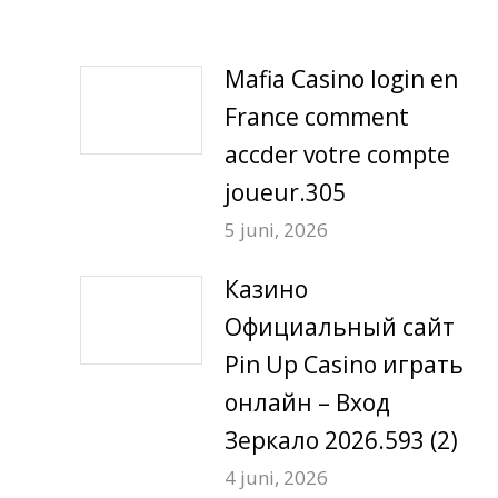
Mafia Casino login en
France comment
accder votre compte
joueur.305
5 juni, 2026
Казино
Официальный сайт
Pin Up Casino играть
онлайн – Вход
Зеркало 2026.593 (2)
4 juni, 2026