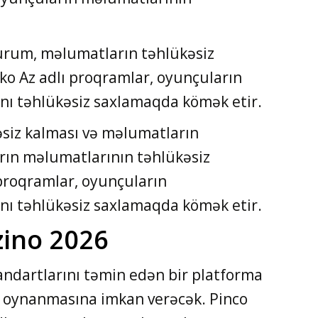
 Qurum, məlumatların təhlükəsiz
ko Az adlı proqramlar, oyunçuların
nı təhlükəsiz saxlamaqda kömək etir.
siz kalması və məlumatların
arın məlumatlarının təhlükəsiz
 proqramlar, oyunçuların
nı təhlükəsiz saxlamaqda kömək etir.
zino 2026
tandartlarını təmin edən bir platforma
z oynanmasına imkan verəcək. Pinco