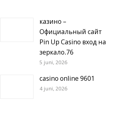
казино –
Официальный сайт
Pin Up Casino вход на
зеркало.76
5 juni, 2026
casino online 9601
4 juni, 2026