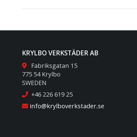
KRYLBO VERKSTÄDER AB
Fabriksgatan 15
775 54 Krylbo
SWEDEN
+46 226 619 25
info@krylboverkstader.se