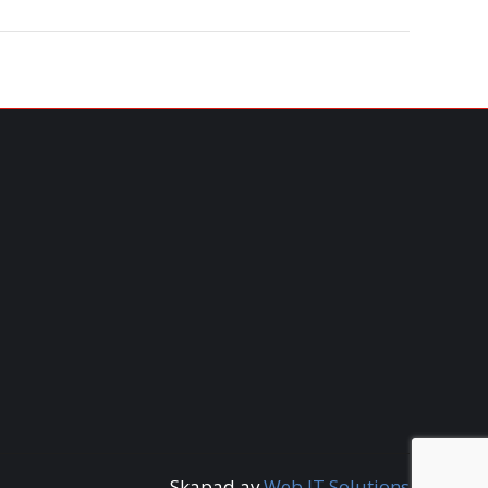
Skapad av
Web IT Solutions