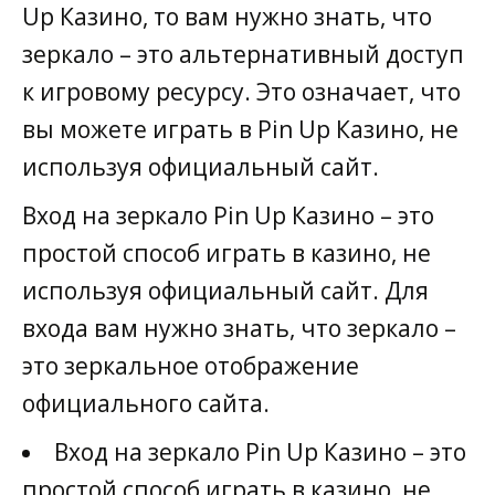
Up Казино, то вам нужно знать, что
зеркало – это альтернативный доступ
к игровому ресурсу. Это означает, что
вы можете играть в Pin Up Казино, не
используя официальный сайт.
Вход на зеркало Pin Up Казино – это
простой способ играть в казино, не
используя официальный сайт. Для
входа вам нужно знать, что зеркало –
это зеркальное отображение
официального сайта.
Вход на зеркало Pin Up Казино – это
простой способ играть в казино, не