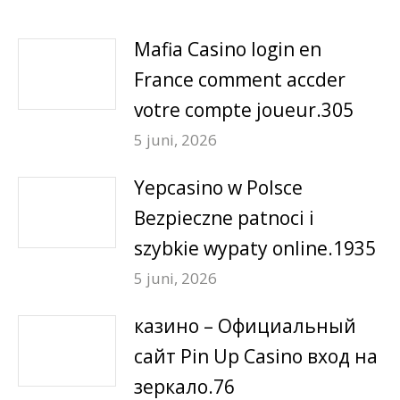
Mafia Casino login en
France comment accder
votre compte joueur.305
5 juni, 2026
Yepcasino w Polsce
Bezpieczne patnoci i
szybkie wypaty online.1935
5 juni, 2026
казино – Официальный
сайт Pin Up Casino вход на
зеркало.76