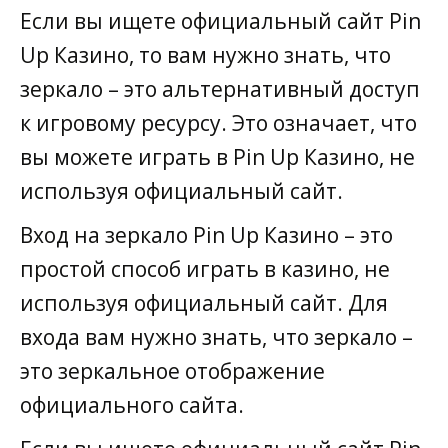
Если вы ищете официальный сайт Pin
Up Казино, то вам нужно знать, что
зеркало – это альтернативный доступ
к игровому ресурсу. Это означает, что
вы можете играть в Pin Up Казино, не
используя официальный сайт.
Вход на зеркало Pin Up Казино – это
простой способ играть в казино, не
используя официальный сайт. Для
входа вам нужно знать, что зеркало –
это зеркальное отображение
официального сайта.