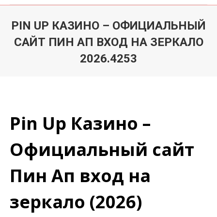
PIN UP КАЗИНО – ОФИЦИАЛЬНЫЙ
САЙТ ПИН АП ВХОД НА ЗЕРКАЛО
2026.4253
Du är här:
Pin Up Казино –
Официальный сайт
Пин Ап вход на
зеркало (2026)