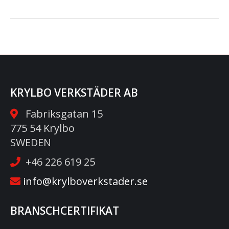
KRYLBO VERKSTÄDER AB
Fabriksgatan 15
775 54 Krylbo
SWEDEN
+46 226 619 25
info@krylboverkstader.se
BRANSCHCERTIFIKAT