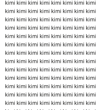
kimi kimi kimi kimi kimi kimi kimi kimi
kimi kimi kimi kimi kimi kimi kimi kimi
kimi kimi kimi kimi kimi kimi kimi kimi
kimi kimi kimi kimi kimi kimi kimi kimi
kimi kimi kimi kimi kimi kimi kimi kimi
kimi kimi kimi kimi kimi kimi kimi kimi
kimi kimi kimi kimi kimi kimi kimi kimi
kimi kimi kimi kimi kimi kimi kimi kimi
kimi kimi kimi kimi kimi kimi kimi kimi
kimi kimi kimi kimi kimi kimi kimi kimi
kimi kimi kimi kimi kimi kimi kimi kimi
kimi kimi kimi kimi kimi kimi kimi kimi
kimi kimi kimi kimi kimi kimi kimi kimi