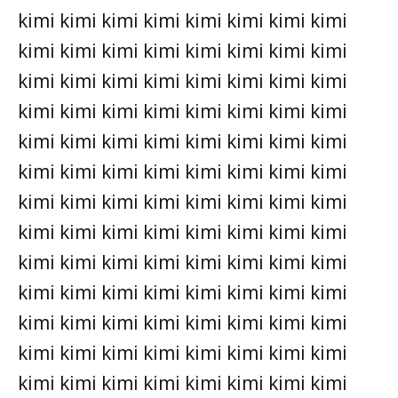
kimi kimi kimi kimi kimi kimi kimi kimi
kimi kimi kimi kimi kimi kimi kimi kimi
kimi kimi kimi kimi kimi kimi kimi kimi
kimi kimi kimi kimi kimi kimi kimi kimi
kimi kimi kimi kimi kimi kimi kimi kimi
kimi kimi kimi kimi kimi kimi kimi kimi
kimi kimi kimi kimi kimi kimi kimi kimi
kimi kimi kimi kimi kimi kimi kimi kimi
kimi kimi kimi kimi kimi kimi kimi kimi
kimi kimi kimi kimi kimi kimi kimi kimi
kimi kimi kimi kimi kimi kimi kimi kimi
kimi kimi kimi kimi kimi kimi kimi kimi
kimi kimi kimi kimi kimi kimi kimi kimi