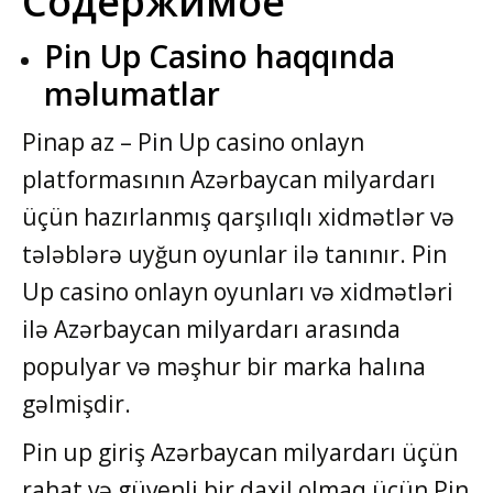
Содержимое
Pin Up Casino haqqında
məlumatlar
Pinap az – Pin Up casino onlayn
platformasının Azərbaycan milyardarı
üçün hazırlanmış qarşılıqlı xidmətlər və
tələblərə uyğun oyunlar ilə tanınır. Pin
Up casino onlayn oyunları və xidmətləri
ilə Azərbaycan milyardarı arasında
populyar və məşhur bir marka halına
gəlmişdir.
Pin up giriş Azərbaycan milyardarı üçün
rahat və güvenli bir daxil olmaq üçün Pin