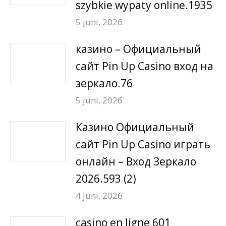
szybkie wypaty online.1935
5 juni, 2026
казино – Официальный
сайт Pin Up Casino вход на
зеркало.76
5 juni, 2026
Казино Официальный
сайт Pin Up Casino играть
онлайн – Вход Зеркало
2026.593 (2)
4 juni, 2026
casino en ligne 601