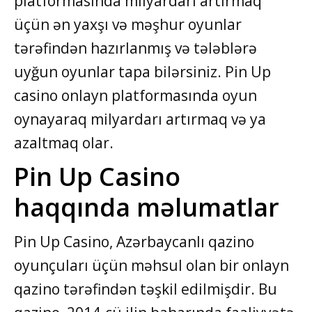
platformasında milyardarı artırmaq
üçün ən yaxşı və məşhur oyunlar
tərəfindən hazırlanmış və tələblərə
uyğun oyunlar tapa bilərsiniz. Pin Up
casino onlayn platformasında oyun
oynayaraq milyardarı artırmaq və ya
azaltmaq olar.
Pin Up Casino
haqqında məlumatlar
Pin Up Casino, Azərbaycanlı qazino
oyunçuları üçün məhsul olan bir onlayn
qazino tərəfindən təşkil edilmişdir. Bu