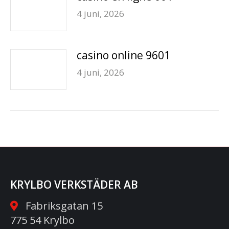
4 juni, 2026
casino online 9601
4 juni, 2026
KRYLBO VERKSTÄDER AB
Fabriksgatan 15
775 54 Krylbo