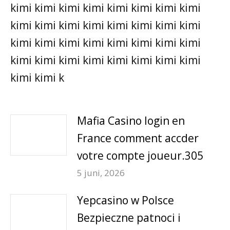
kimi kimi kimi kimi kimi kimi kimi kimi
kimi kimi kimi kimi kimi kimi kimi kimi
kimi kimi kimi kimi kimi kimi kimi kimi
kimi kimi kimi kimi kimi kimi kimi kimi
kimi kimi k
Mafia Casino login en
France comment accder
votre compte joueur.305
5 juni, 2026
Yepcasino w Polsce
Bezpieczne patnoci i