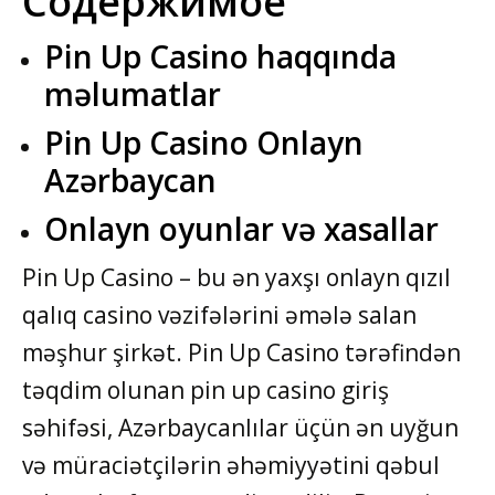
Содержимое
Pin Up Casino haqqında
məlumatlar
Pin Up Casino Onlayn
Azərbaycan
Onlayn oyunlar və xasallar
Pin Up Casino – bu ən yaxşı onlayn qızıl
qalıq casino vəzifələrini əmələ salan
məşhur şirkət. Pin Up Casino tərəfindən
təqdim olunan pin up casino giriş
səhifəsi, Azərbaycanlılar üçün ən uyğun
və müraciətçilərin əhəmiyyətini qəbul