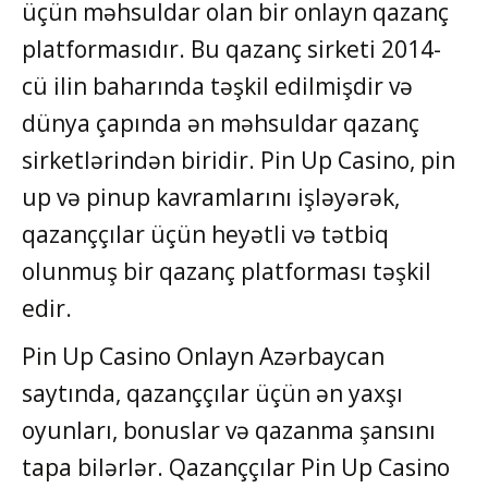
üçün məhsuldar olan bir onlayn qazanç
platformasıdır. Bu qazanç sirketi 2014-
cü ilin baharında təşkil edilmişdir və
dünya çapında ən məhsuldar qazanç
sirketlərindən biridir. Pin Up Casino, pin
up və pinup kavramlarını işləyərək,
qazanççılar üçün heyətli və tətbiq
olunmuş bir qazanç platforması təşkil
edir.
Pin Up Casino Onlayn Azərbaycan
saytında, qazanççılar üçün ən yaxşı
oyunları, bonuslar və qazanma şansını
tapa bilərlər. Qazanççılar Pin Up Casino