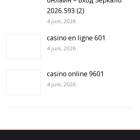
онлайн – Вход Зеркало
2026.593 (2)
4 juni, 2026
casino en ligne 601
4 juni, 2026
casino online 9601
4 juni, 2026