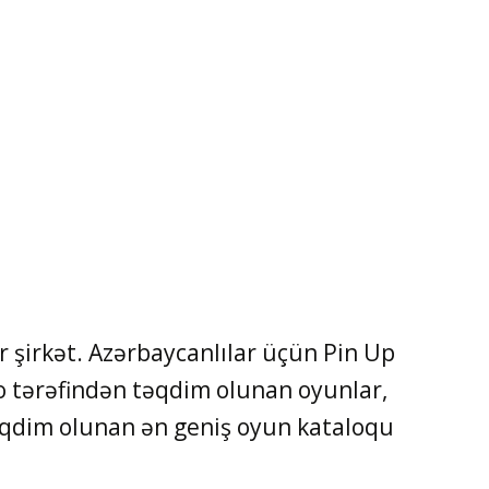
r şirkət. Azərbaycanlılar üçün Pin Up
o tərəfindən təqdim olunan oyunlar,
 təqdim olunan ən geniş oyun kataloqu