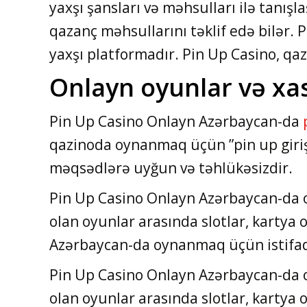
yaxşı şansları və məhsulları ilə tanış
qazanç məhsullarını təklif edə bilər
yaxşı platformadır. Pin Up Casino, qaza
Onlayn oyunlar və xas
Pin Up Casino Onlayn Azərbaycan-da
qazinoda oynanmaq üçün ”pin up giri
məqsədlərə uyğun və təhlükəsizdir.
Pin Up Casino Onlayn Azərbaycan-da o
olan oyunlar arasında slotlar, kartya o
Azərbaycan-da oynanmaq üçün istifadəç
Pin Up Casino Onlayn Azərbaycan-da o
olan oyunlar arasında slotlar, kartya o