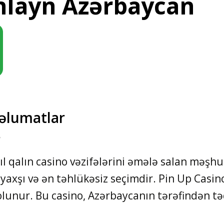
nlayn Azərbaycan
əlumatlar
r
ıl qalın casino vəzifələrini əmələ salan məşhu
yaxşı və ən təhlükəsiz seçimdir. Pin Up Casin
tə olunur. Bu casino, Azərbaycanın tərəfindən