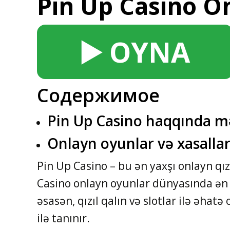
Pin Up Casino O
▶️ OYNA
Содержимое
Pin Up Casino haqqında m
Onlayn oyunlar və xasalla
Pin Up Casino – bu ən yaxşı onlayn qız
Casino onlayn oyunlar dünyasında ən 
əsasən, qızıl qalın və slotlar ilə əha
ilə tanınır.