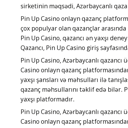
sirketinin məqsədi, Azərbaycanlı qaz
Pin Up Casino onlayn qazanç platforma
çox populyar olan qazançlar arasında s
Pin Up Casino, qazancı ən yaxşı deney
Qazancı, Pin Up Casino giriş sayfasın
Pin Up Casino, Azərbaycanlı qazancı 
Casino onlayn qazanç platformasından 
yaxşı şansları və məhsulları ilə tanış
qazanç məhsullarını təklif edə bilər
yaxşı platformadır.
Pin Up Casino, Azərbaycanlı qazancı 
Casino onlayn qazanç platformasından 