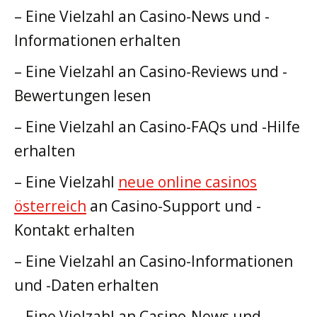
– Eine Vielzahl an Casino-News und -
Informationen erhalten
– Eine Vielzahl an Casino-Reviews und -
Bewertungen lesen
– Eine Vielzahl an Casino-FAQs und -Hilfe
erhalten
– Eine Vielzahl
neue online casinos
österreich
an Casino-Support und -
Kontakt erhalten
– Eine Vielzahl an Casino-Informationen
und -Daten erhalten
– Eine Vielzahl an Casino-News und -