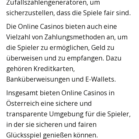
Zufallszahlengeneratoren, um
sicherzustellen, dass die Spiele fair sind.
Die Online Casinos bieten auch eine
Vielzahl von Zahlungsmethoden an, um
die Spieler zu ermöglichen, Geld zu
überweisen und zu empfangen. Dazu
gehören Kreditkarten,
Banküberweisungen und E-Wallets.
Insgesamt bieten Online Casinos in
Österreich eine sichere und
transparente Umgebung für die Spieler,
in der sie sicheren und fairen
Glücksspiel genießen können.