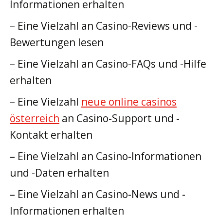
Informationen erhalten
– Eine Vielzahl an Casino-Reviews und -
Bewertungen lesen
– Eine Vielzahl an Casino-FAQs und -Hilfe
erhalten
– Eine Vielzahl
neue online casinos
österreich
an Casino-Support und -
Kontakt erhalten
– Eine Vielzahl an Casino-Informationen
und -Daten erhalten
– Eine Vielzahl an Casino-News und -
Informationen erhalten