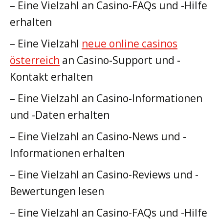
– Eine Vielzahl an Casino-FAQs und -Hilfe
erhalten
– Eine Vielzahl
neue online casinos
österreich
an Casino-Support und -
Kontakt erhalten
– Eine Vielzahl an Casino-Informationen
und -Daten erhalten
– Eine Vielzahl an Casino-News und -
Informationen erhalten
– Eine Vielzahl an Casino-Reviews und -
Bewertungen lesen
– Eine Vielzahl an Casino-FAQs und -Hilfe