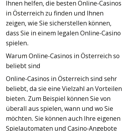
Ihnen helfen, die besten Online-Casinos
in Österreich zu finden und Ihnen
zeigen, wie Sie sicherstellen können,
dass Sie in einem legalen Online-Casino
spielen.
Warum Online-Casinos in Österreich so
beliebt sind
Online-Casinos in Österreich sind sehr
beliebt, da sie eine Vielzahl an Vorteilen
bieten. Zum Beispiel können Sie von
überall aus spielen, wann und wo Sie
möchten. Sie können auch Ihre eigenen
Spielautomaten und Casino-Angebote