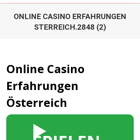
ONLINE CASINO ERFAHRUNGEN
STERREICH.2848 (2)
Du är här:
Online Casino
Erfahrungen
Österreich
▶️