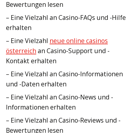
Bewertungen lesen
– Eine Vielzahl an Casino-FAQs und -Hilfe
erhalten
– Eine Vielzahl
neue online casinos
österreich
an Casino-Support und -
Kontakt erhalten
– Eine Vielzahl an Casino-Informationen
und -Daten erhalten
– Eine Vielzahl an Casino-News und -
Informationen erhalten
– Eine Vielzahl an Casino-Reviews und -
Bewertungen lesen