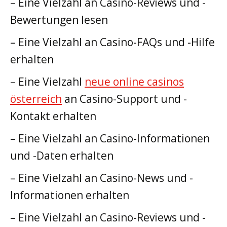
– Eine Vielzahl an Casino-Reviews und -
Bewertungen lesen
– Eine Vielzahl an Casino-FAQs und -Hilfe
erhalten
– Eine Vielzahl
neue online casinos
österreich
an Casino-Support und -
Kontakt erhalten
– Eine Vielzahl an Casino-Informationen
und -Daten erhalten
– Eine Vielzahl an Casino-News und -
Informationen erhalten
– Eine Vielzahl an Casino-Reviews und -