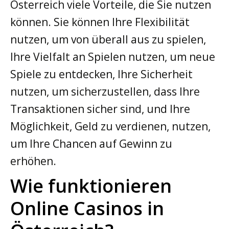
Österreich viele Vorteile, die Sie nutzen
können. Sie können Ihre Flexibilität
nutzen, um von überall aus zu spielen,
Ihre Vielfalt an Spielen nutzen, um neue
Spiele zu entdecken, Ihre Sicherheit
nutzen, um sicherzustellen, dass Ihre
Transaktionen sicher sind, und Ihre
Möglichkeit, Geld zu verdienen, nutzen,
um Ihre Chancen auf Gewinn zu
erhöhen.
Wie funktionieren
Online Casinos in