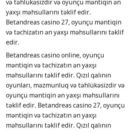
və təhlükəsizdir və oyunçu məntiqin ən
yaxşı məhsullarını təklif edir.
Betandreas casino 27, oyunçu məntiqin
və təchizatın ən yaxşı məhsullarını təklif
edir.
Betandreas casino online, oyunçu
məntiqin və təchizatın ən yaxşı
məhsullarını təklif edir. Qızıl qalının
oyunları, məzmunluq və təhlükəsizdir və
oyunçu məntiqin ən yaxşı məhsullarını
təklif edir. Betandreas casino 27, oyunçu
məntiqin və təchizatın ən yaxşı
məhsullarını təklif edir. Qızıl qalının