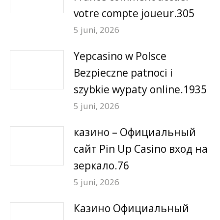
votre compte joueur.305
5 juni, 2026
Yepcasino w Polsce
Bezpieczne patnoci i
szybkie wypaty online.1935
5 juni, 2026
казино – Официальный
сайт Pin Up Casino вход на
зеркало.76
5 juni, 2026
Казино Официальный