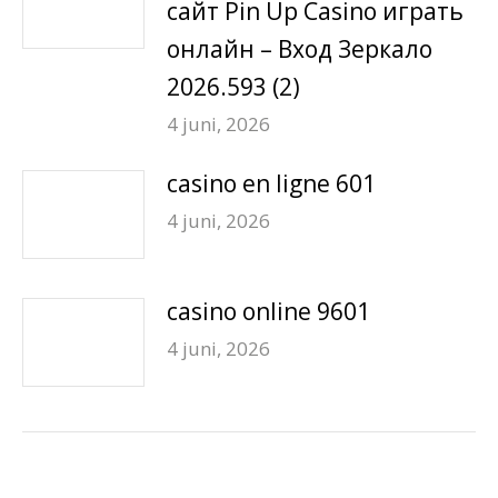
сайт Pin Up Casino играть
онлайн – Вход Зеркало
2026.593 (2)
4 juni, 2026
casino en ligne 601
4 juni, 2026
casino online 9601
4 juni, 2026