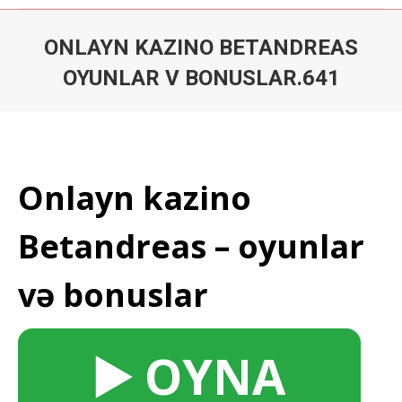
ONLAYN KAZINO BETANDREAS
OYUNLAR V BONUSLAR.641
Du är här:
Onlayn kazino
Betandreas – oyunlar
və bonuslar
▶️ OYNA