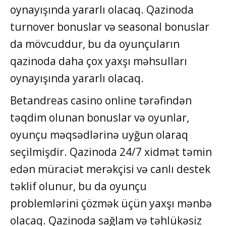
oynayışında yararlı olacaq. Qazinoda
turnover bonuslar və seasonal bonuslar
da mövcuddur, bu da oyunçuların
qazinoda daha çox yaxşı məhsulları
oynayışında yararlı olacaq.
Betandreas casino online tərəfindən
təqdim olunan bonuslar və oyunlar,
oyunçu məqsədlərinə uyğun olaraq
seçilmişdir. Qazinoda 24/7 xidmət təmin
edən müraciət merəkçisi və canlı destek
təklif olunur, bu da oyunçu
problemlərini çözmək üçün yaxşı mənbə
olacaq. Qazinoda sağlam və təhlükəsiz