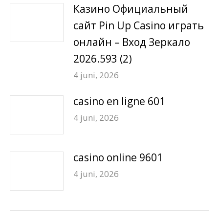
Казино Официальный
сайт Pin Up Casino играть
онлайн – Вход Зеркало
2026.593 (2)
4 juni, 2026
casino en ligne 601
4 juni, 2026
casino online 9601
4 juni, 2026