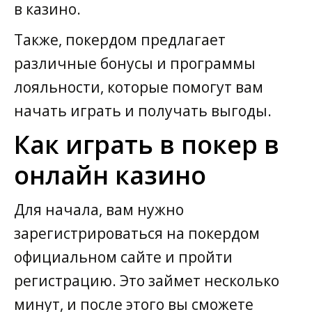
в казино.
Также, покердом предлагает
различные бонусы и программы
лояльности, которые помогут вам
начать играть и получать выгоды.
Как играть в покер в
онлайн казино
Для начала, вам нужно
зарегистрироваться на покердом
официальном сайте и пройти
регистрацию. Это займет несколько
минут, и после этого вы сможете