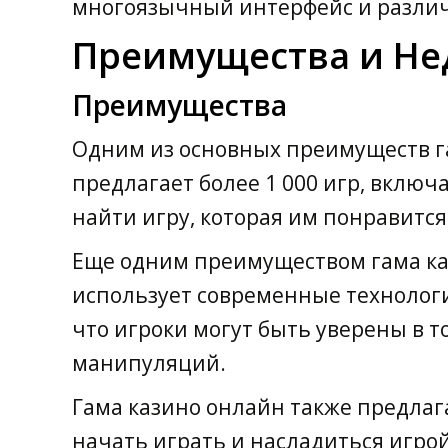
многоязычный интерфейс и различ
Преимущества и Не
Преимущества
Одним из основных преимуществ га
предлагает более 1 000 игр, включа
найти игру, которая им понравится
Еще одним преимуществом гама каз
использует современные технологи
что игроки могут быть уверены в т
манипуляций.
Гама казино онлайн также предла
начать играть и насладиться игро