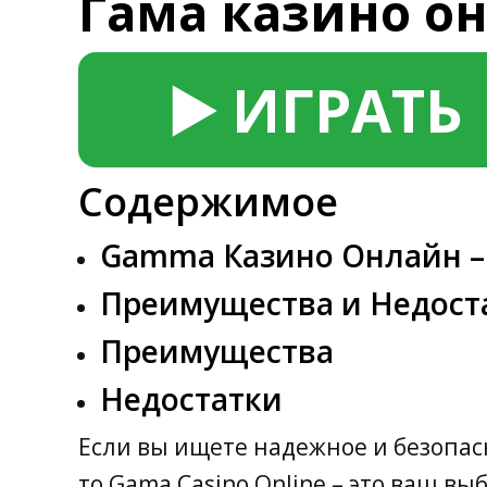
Гама казино он
▶️ ИГРАТЬ
Содержимое
Gamma Казино Онлайн – 
Преимущества и Недост
Преимущества
Недостатки
Если вы ищете надежное и безопас
то Gama Casino Online – это ваш в