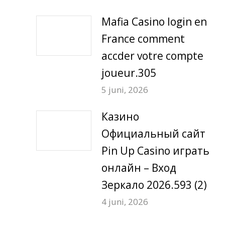
Mafia Casino login en
France comment
accder votre compte
joueur.305
5 juni, 2026
Казино
Официальный сайт
Pin Up Casino играть
онлайн – Вход
Зеркало 2026.593 (2)
4 juni, 2026