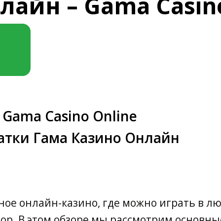
лайн – Gama Casin
Gama Casino Online
атки Гама Казино Онлайн
ное онлайн-казино, где можно играть в лю
ыбор. В этом обзоре мы рассмотрим основн