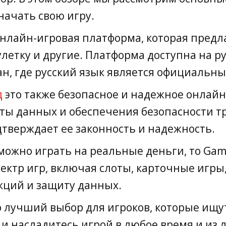
начать свою игру.
нлайн-игровая платформа, которая предлаг
летку и другие. Платформа доступна на ру
ран, где русский язык является официальны
д
это также безопасное и надежное онлайн
ты данных и обеспечения безопасности т
тверждает ее законность и надежность.
можно играть на реальные деньги, то Gama
тр игр, включая слоты, карточные игры, 
кций и защиту данных.
то лучший выбор для игроков, которые ищ
 и насладитесь игрой в любое время и из 