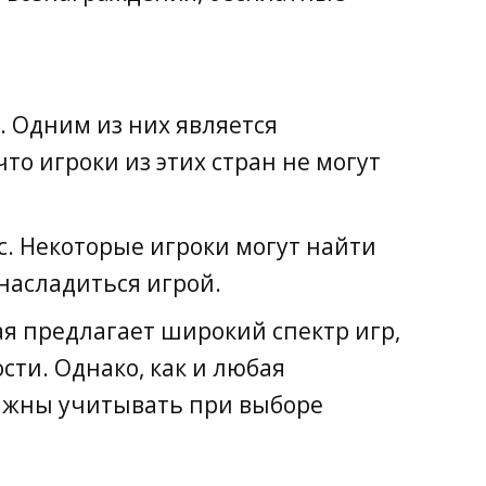
. Одним из них является
то игроки из этих стран не могут
. Некоторые игроки могут найти
насладиться игрой.
ая предлагает широкий спектр игр,
ти. Однако, как и любая
олжны учитывать при выборе