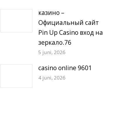
казино –
Официальный сайт
Pin Up Casino вход на
зеркало.76
5 juni, 2026
casino online 9601
4 juni, 2026