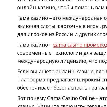
онлайн-казино, чтобы помочь вам 
Гама казино – это международная о
включая слоты, карточные игры, ру
для игроков из России и других ст
Гама казино –
gama casino промоко
современные технологии для защи
международную лицензию, что под
Если вы ищете онлайн-казино, где 
Платформа предлагает широкий спек
обеспечивает безопасность транза
Вот почему Gama Casino Online – э
казино. Начните свою игру сегодня