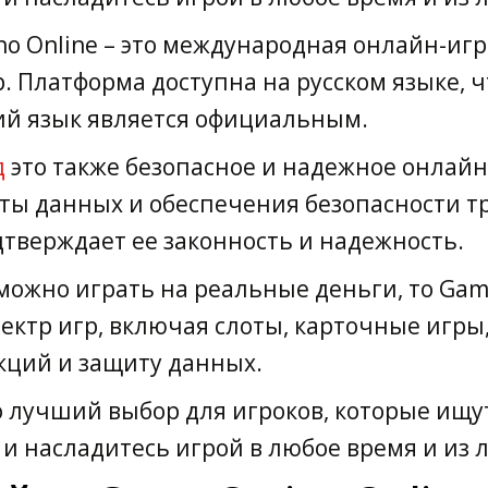
no Online – это международная онлайн-игр
р. Платформа доступна на русском языке, ч
ский язык является официальным.
д
это также безопасное и надежное онлайн
ты данных и обеспечения безопасности т
тверждает ее законность и надежность.
можно играть на реальные деньги, то Gama
тр игр, включая слоты, карточные игры, 
кций и защиту данных.
то лучший выбор для игроков, которые ищ
 и насладитесь игрой в любое время и из 