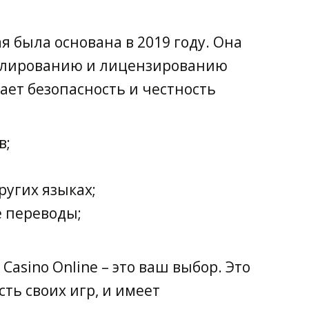
 была основана в 2019 году. Она
гулированию и лицензированию
вает безопасность и честность
в;
ругих языках;
е переводы;
Casino Online – это ваш выбор. Это
ть своих игр, и имеет