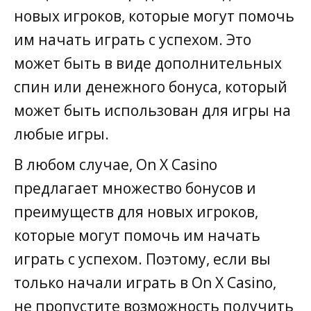
новых игроков, которые могут помочь
им начать играть с успехом. Это
может быть в виде дополнительных
спин или денежного бонуса, который
может быть использован для игры на
любые игры.
В любом случае, On X Casino
предлагает множество бонусов и
преимуществ для новых игроков,
которые могут помочь им начать
играть с успехом. Поэтому, если вы
только начали играть в On X Casino,
не пропустите возможность получить