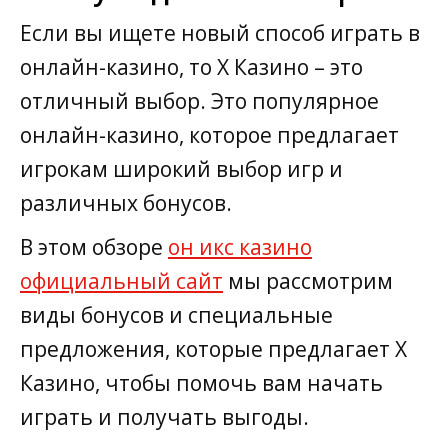
Если вы ищете новый способ играть в
онлайн-казино, то X Казино – это
отличный выбор. Это популярное
онлайн-казино, которое предлагает
игрокам широкий выбор игр и
различных бонусов.
В этом обзоре
он икс казино
официальный сайт
мы рассмотрим
виды бонусов и специальные
предложения, которые предлагает X
Казино, чтобы помочь вам начать
играть и получать выгоды.