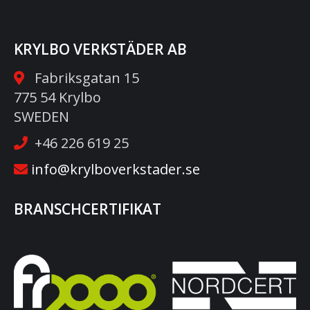
KRYLBO VERKSTÄDER AB
Fabriksgatan 15
775 54 Krylbo
SWEDEN
+46 226 619 25
info@krylboverkstader.se
BRANSCHCERTIFIKAT