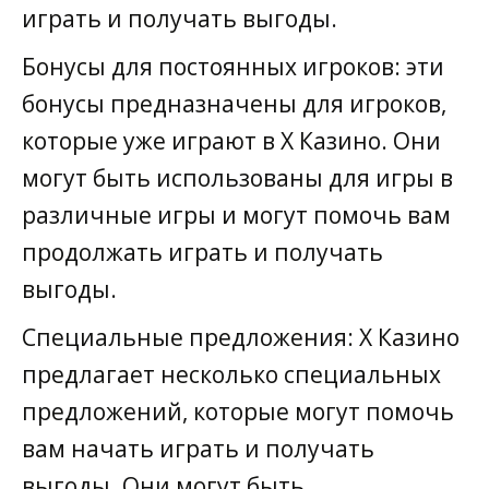
играть и получать выгоды.
Бонусы для постоянных игроков: эти
бонусы предназначены для игроков,
которые уже играют в X Казино. Они
могут быть использованы для игры в
различные игры и могут помочь вам
продолжать играть и получать
выгоды.
Специальные предложения: X Казино
предлагает несколько специальных
предложений, которые могут помочь
вам начать играть и получать
выгоды. Они могут быть