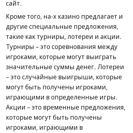
сайт.
Кроме того, на-x казино предлагает и
другие специальные предложения,
такие как турниры, лотереи и акции.
Турниры – это соревнования между
игроками, которые могут выиграть
значительные суммы денег. Лотереи
– это случайные выигрыши, которые
могут быть получены игроками,
играющими в определенные игры.
Акции – это временные предложения,
которые могут быть получены
игроками, играющими в