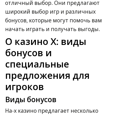
отличный выбор. Они предлагают
широкий выбор игр и различных
бонусов, которые могут помочь вам
начать играть и получать выгоды.
О казино X: виды
бонусов и
специальные
предложения для
игроков
Виды бонусов
На-x казино предлагает несколько