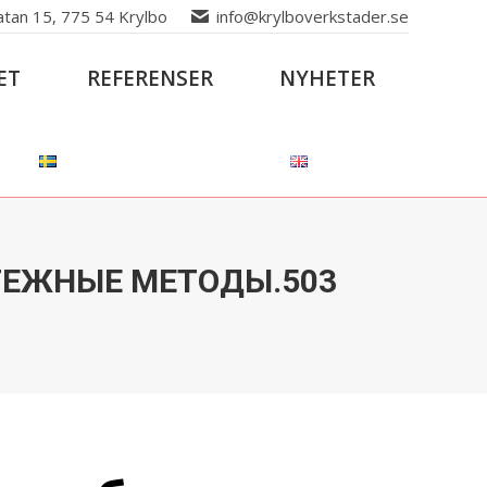
atan 15, 775 54 Krylbo
info@krylboverkstader.se
ET
REFERENSER
NYHETER
ТЕЖНЫЕ МЕТОДЫ.503