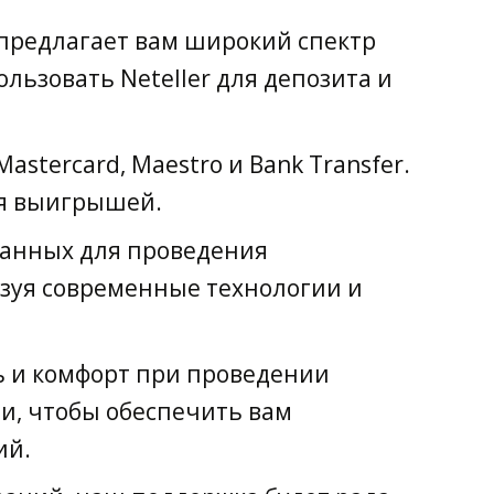
я предлагает вам широкий спектр
ьзовать Neteller для депозита и
stercard, Maestro и Bank Transfer.
ия выигрышей.
данных для проведения
зуя современные технологии и
ь и комфорт при проведении
, чтобы обеспечить вам
ий.