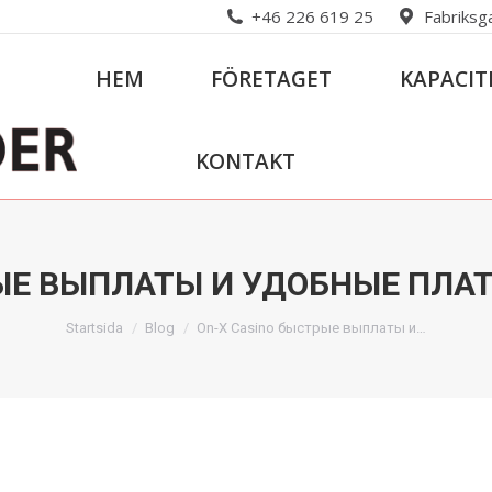
+46 226 619 25
Fabriksg
HEM
FÖRETAGET
KAPACIT
KONTAKT
РЫЕ ВЫПЛАТЫ И УДОБНЫЕ ПЛА
Du är här:
Startsida
Blog
On-X Casino быстрые выплаты и…