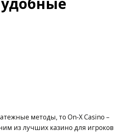
и удобные
тежные методы, то On-X Casino –
дним из лучших казино для игроков