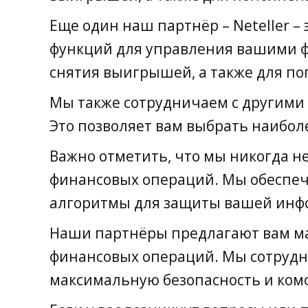
Еще один наш партнёр – Neteller –
функций для управления вашими ф
снятия выигрышей, а также для по
Мы также сотрудничаем с другими п
Это позволяет вам выбрать наибол
Важно отметить, что мы никогда н
финансовых операций. Мы обеспеч
алгоритмы для защиты вашей инф
Наши партнёры предлагают вам 
финансовых операций. Мы сотрудн
максимальную безопасность и ком