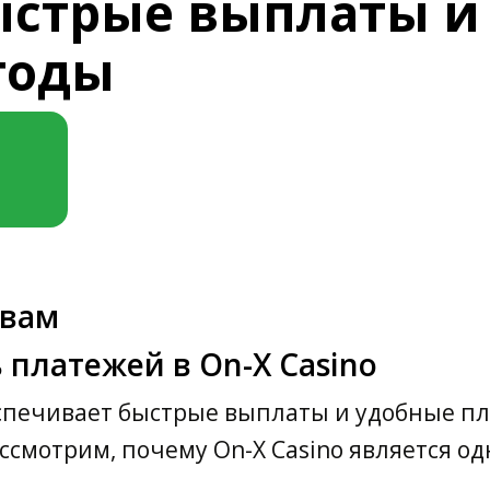
быстрые выплаты 
тоды
твам
 платежей в On-X Casino
еспечивает быстрые выплаты и удобные пла
ассмотрим, почему On-X Casino является о