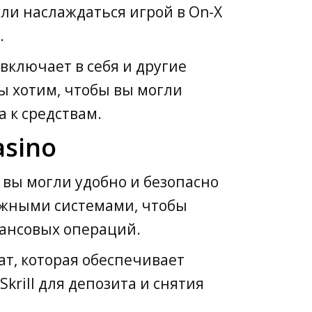
ли наслаждаться игрой в On-X
.
 включает в себя и другие
ы хотим, чтобы вы могли
а к средствам.
asino
вы могли удобно и безопасно
ежными системами, чтобы
ансовых операций.
ат, которая обеспечивает
rill для депозита и снятия