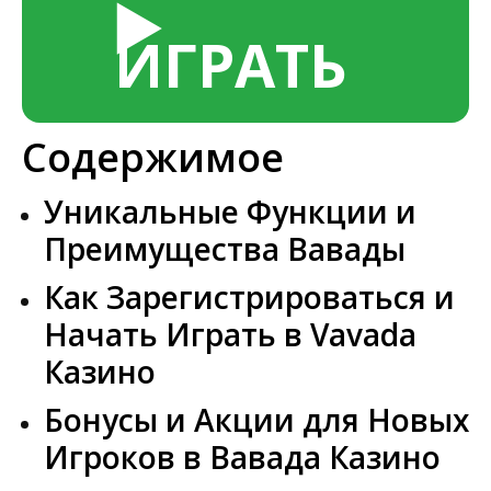
▶️
ИГРАТЬ
Содержимое
Уникальные Функции и
Преимущества Вавады
Как Зарегистрироваться и
Начать Играть в Vavada
Казино
Бонусы и Акции для Новых
Игроков в Вавада Казино