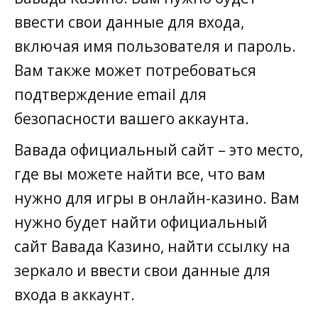
ввести свои данные для входа,
включая имя пользователя и пароль.
Вам также может потребоваться
подтверждение email для
безопасности вашего аккаунта.
Вавада официальный сайт – это место,
где вы можете найти все, что вам
нужно для игры в онлайн-казино. Вам
нужно будет найти официальный
сайт Вавада Казино, найти ссылку на
зеркало и ввести свои данные для
входа в аккаунт.