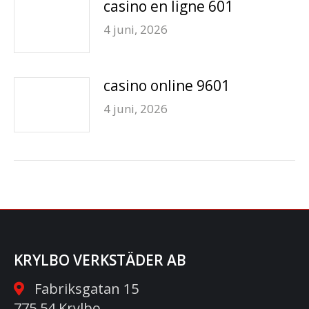
casino en ligne 601
4 juni, 2026
casino online 9601
4 juni, 2026
KRYLBO VERKSTÄDER AB
Fabriksgatan 15
775 54 Krylbo