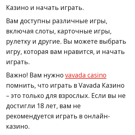
Казино и начать играть.
Вам доступны различные игры,
включая слоты, карточные игры,
рулетку и другие. Вы можете выбрать
игру, которая вам нравится, и начать
играть.
Важно! Вам нужно
vavada casino
помнить, что играть в Vavada Казино
– это только для взрослых. Если вы не
достигли 18 лет, вам не
рекомендуется играть в онлайн-
казино.