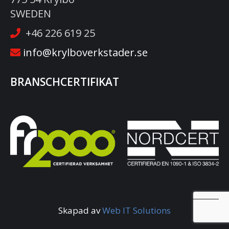
SWEDEN
+46 226 619 25
info@krylboverkstader.se
BRANSCHCERTIFIKAT
Skapad av
Web IT Solutions