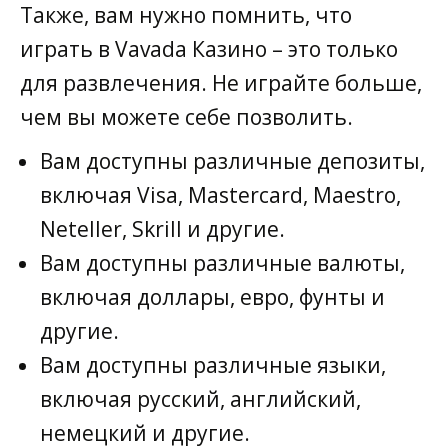
Также, вам нужно помнить, что
играть в Vavada Казино – это только
для развлечения. Не играйте больше,
чем вы можете себе позволить.
Вам доступны различные депозиты,
включая Visa, Mastercard, Maestro,
Neteller, Skrill и другие.
Вам доступны различные валюты,
включая доллары, евро, фунты и
другие.
Вам доступны различные языки,
включая русский, английский,
немецкий и другие.