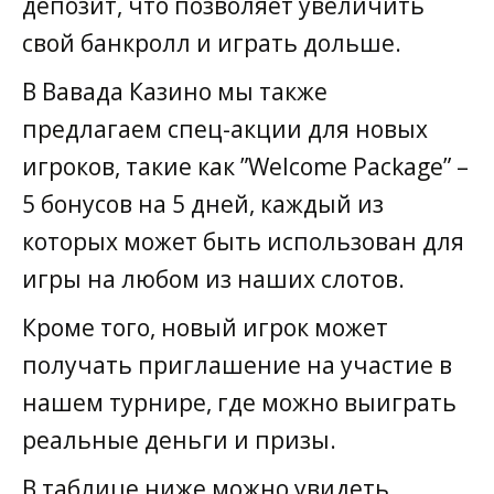
депозит, что позволяет увеличить
свой банкролл и играть дольше.
В Вавада Казино мы также
предлагаем спец-акции для новых
игроков, такие как ”Welcome Package” –
5 бонусов на 5 дней, каждый из
которых может быть использован для
игры на любом из наших слотов.
Кроме того, новый игрок может
получать приглашение на участие в
нашем турнире, где можно выиграть
реальные деньги и призы.
В таблице ниже можно увидеть