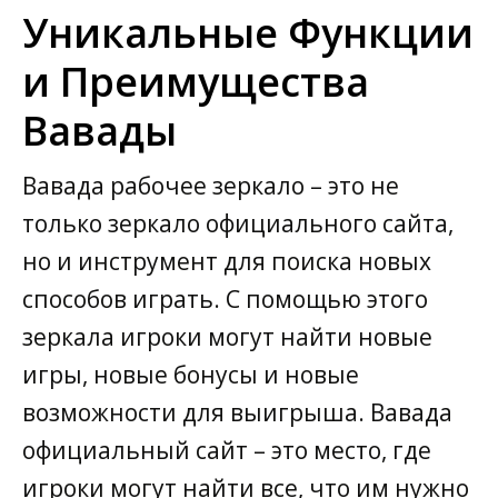
Уникальные Функции
и Преимущества
Вавады
Вавада рабочее зеркало – это не
только зеркало официального сайта,
но и инструмент для поиска новых
способов играть. С помощью этого
зеркала игроки могут найти новые
игры, новые бонусы и новые
возможности для выигрыша. Вавада
официальный сайт – это место, где
игроки могут найти все, что им нужно