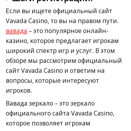
Если вы ищете официальный сайт
Vavada Casino, то вы на правом пути.
вавада
– это популярное онлайн-
казино, которое предлагает игрокам
широкий спектр игр и услуг. В этом
обзоре мы рассмотрим официальный
сайт Vavada Casino и ответим на
вопросы, которые интересуют
игроков.
Вавада зеркало – это зеркало
официального сайта Vavada Casino,
которое позволяет игрокам