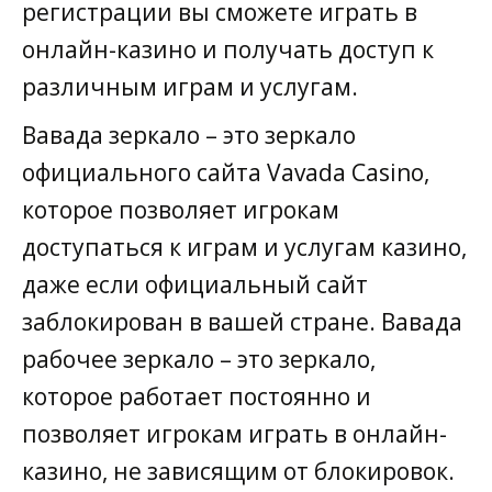
регистрации вы сможете играть в
онлайн-казино и получать доступ к
различным играм и услугам.
Вавада зеркало – это зеркало
официального сайта Vavada Casino,
которое позволяет игрокам
доступаться к играм и услугам казино,
даже если официальный сайт
заблокирован в вашей стране. Вавада
рабочее зеркало – это зеркало,
которое работает постоянно и
позволяет игрокам играть в онлайн-
казино, не зависящим от блокировок.