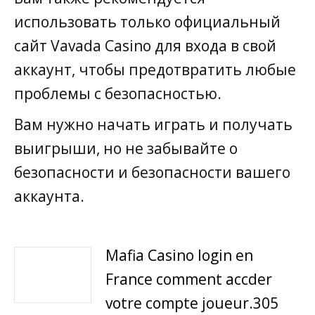
использовать только официальный
сайт Vavada Casino для входа в свой
аккаунт, чтобы предотвратить любые
проблемы с безопасностью.
Вам нужно начать играть и получать
выигрыши, но не забывайте о
безопасности и безопасности вашего
аккаунта.
Mafia Casino login en
France comment accder
votre compte joueur.305