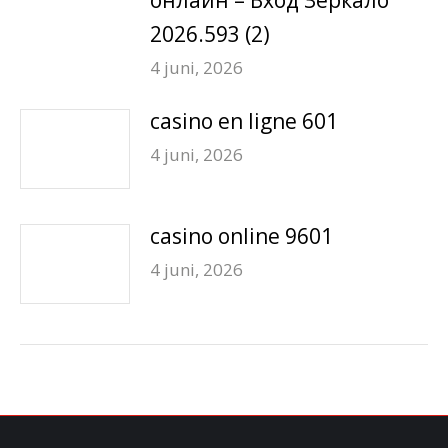
онлайн – Вход Зеркало
2026.593 (2)
4 juni, 2026
casino en ligne 601
4 juni, 2026
casino online 9601
4 juni, 2026