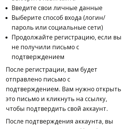
Введите свои личные данные
Выберите способ входа (логин/
пароль или социальные сети)
Продолжайте регистрацию, если вы
не получили письмо с
подтверждением
После регистрации, вам будет
отправлено письмо с
подтверждением. Вам нужно открыть
это письмо и кликнуть на ссылку,
чтобы подтвердить свой аккаунт.
После подтверждения аккаунта, вы