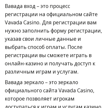
Вавада вход – это процесс
регистрации на официальном сайте
Vavada Casino. Для регистрации вам
нужно заполнить форму регистрации,
указав свои личные данные и
выбрать способ оплаты. После
регистрации вы сможете играть в
онлайн-казино и получать доступ к
различным играм и услугам.
Вавада зеркало – это зеркало
официального сайта Vavada Casino,
которое позволяет игрокам
доступаться к играм и услугам казино,