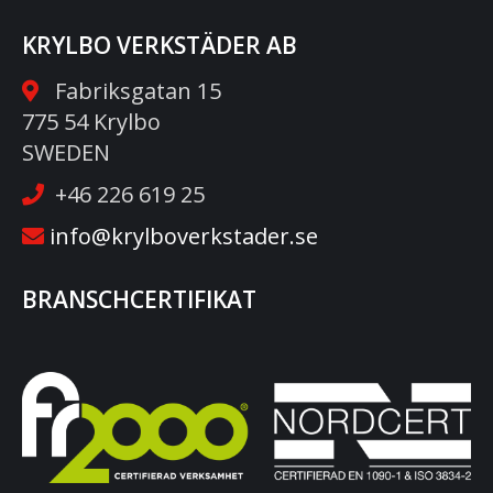
KRYLBO VERKSTÄDER AB
Fabriksgatan 15
775 54 Krylbo
SWEDEN
+46 226 619 25
info@krylboverkstader.se
BRANSCHCERTIFIKAT