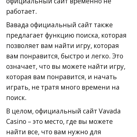
официальный сайт временно не
работает.
Вавада официальный сайт также
предлагает функцию поиска, которая
позволяет вам найти игру, которая
вам понравится, быстро и легко. Это
означает, что вы можете найти игру,
которая вам понравится, и начать
играть, не тратя много времени на
поиск.
В целом, официальный сайт Vavada
Casino – это место, где вы можете
найти все, что вам нужно для