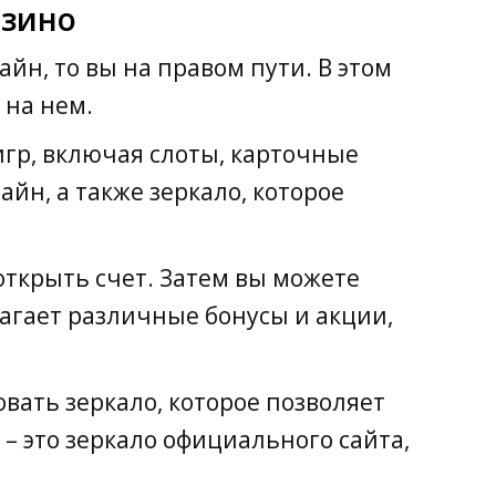
азино
айн, то вы на правом пути. В этом
 на нем.
игр, включая слоты, карточные
йн, а также зеркало, которое
открыть счет. Затем вы можете
лагает различные бонусы и акции,
овать зеркало, которое позволяет
 – это зеркало официального сайта,