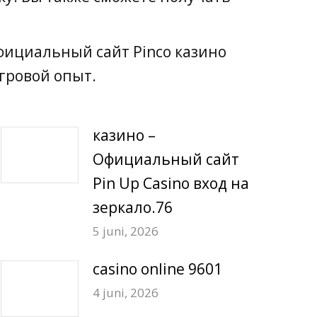
Официальный сайт Pinco казино
гровой опыт.
казино –
Официальный сайт
Pin Up Casino вход на
зеркало.76
5 juni, 2026
casino online 9601
4 juni, 2026