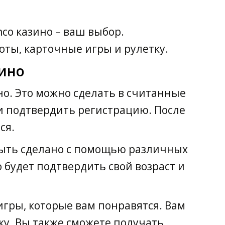
nco казино – ваш выбор.
оты, карточные игры и рулетку.
зино
но. Это можно сделать в считанные
и подтвердить регистрацию. После
ся.
 быть сделано с помощью различных
но будет подтвердить свой возраст и
игры, которые вам понравятся. Вам
ку. Вы также сможете получать