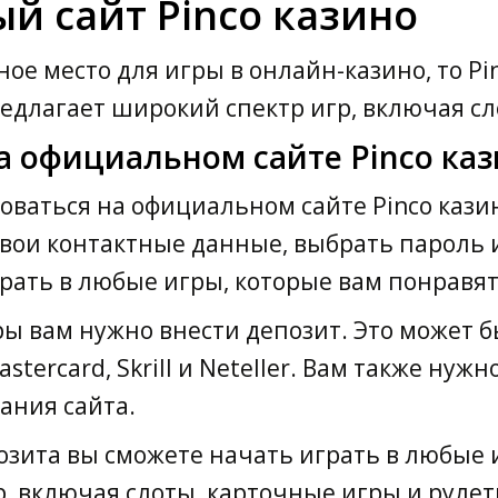
й сайт Pinco казино
ое место для игры в онлайн-казино, то Pi
едлагает широкий спектр игр, включая сл
а официальном сайте Pinco ка
оваться на официальном сайте Pinco кази
свои контактные данные, выбрать пароль 
рать в любые игры, которые вам понравят
ры вам нужно внести депозит. Это может
tercard, Skrill и Neteller. Вам также нуж
ания сайта.
озита вы сможете начать играть в любые 
, включая слоты, карточные игры и рулет