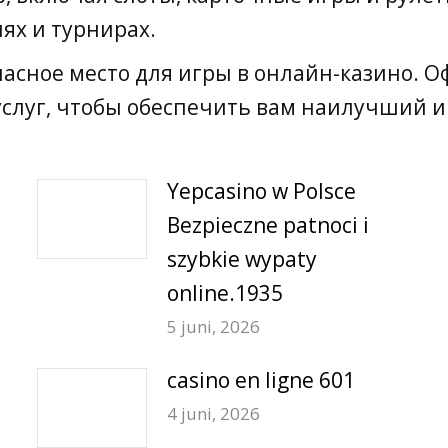
ях и турнирах.
опасное место для игры в онлайн-казино. 
услуг, чтобы обеспечить вам наилучший и
Yepcasino w Polsce
Bezpieczne patnoci i
szybkie wypaty
online.1935
5 juni, 2026
casino en ligne 601
4 juni, 2026