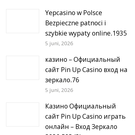
Yepcasino w Polsce
Bezpieczne patnoci i
szybkie wypaty online.1935
5 juni, 2026
казино – Официальный
сайт Pin Up Casino вход на
зеркало.76
5 juni, 2026
Казино Официальный
сайт Pin Up Casino играть
онлайн – Вход Зеркало