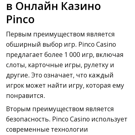
в Онлайн Казино
Pinco
Первым преимуществом является
обширный выбор игр. Pinco Casino
предлагает более 1 000 игр, включая
слоты, карточные игры, рулетку и
другие. Это означает, что каждый
игрок может найти игру, которая ему
понравится.
Вторым преимуществом является
безопасность. Pinco Casino использует
современные технологии