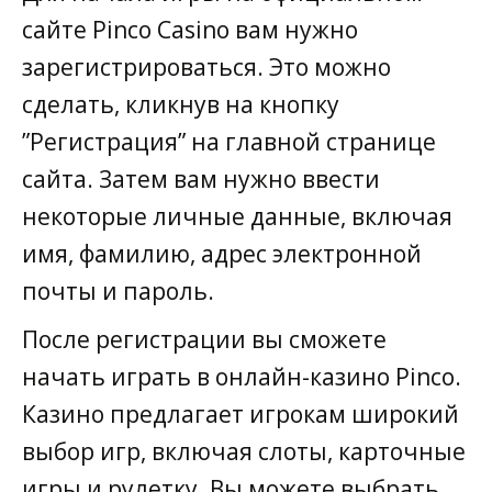
сайте Pinco Casino вам нужно
зарегистрироваться. Это можно
сделать, кликнув на кнопку
”Регистрация” на главной странице
сайта. Затем вам нужно ввести
некоторые личные данные, включая
имя, фамилию, адрес электронной
почты и пароль.
После регистрации вы сможете
начать играть в онлайн-казино Pinco.
Казино предлагает игрокам широкий
выбор игр, включая слоты, карточные
игры и рулетку. Вы можете выбрать