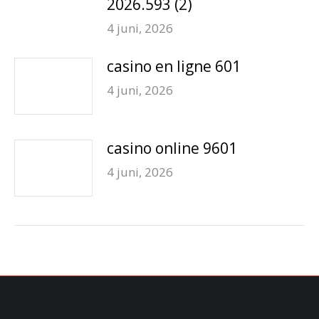
2026.593 (2)
4 juni, 2026
casino en ligne 601
4 juni, 2026
casino online 9601
4 juni, 2026