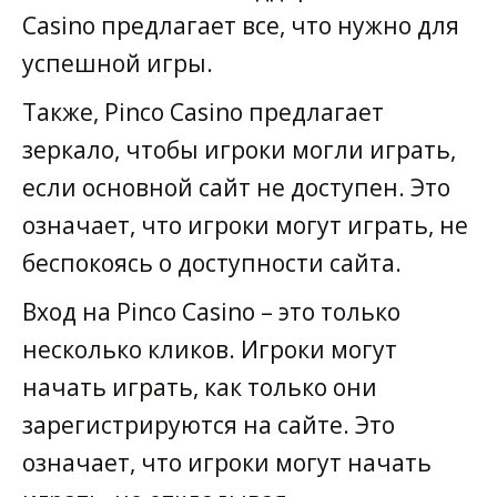
Casino предлагает все, что нужно для
успешной игры.
Также, Pinco Casino предлагает
зеркало, чтобы игроки могли играть,
если основной сайт не доступен. Это
означает, что игроки могут играть, не
беспокоясь о доступности сайта.
Вход на Pinco Casino – это только
несколько кликов. Игроки могут
начать играть, как только они
зарегистрируются на сайте. Это
означает, что игроки могут начать