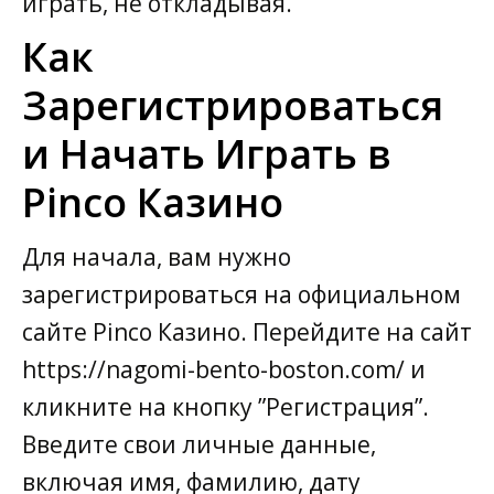
играть, не откладывая.
Как
Зарегистрироваться
и Начать Играть в
Pinco Казино
Для начала, вам нужно
зарегистрироваться на официальном
сайте Pinco Казино. Перейдите на сайт
https://nagomi-bento-boston.com/ и
кликните на кнопку ”Регистрация”.
Введите свои личные данные,
включая имя, фамилию, дату