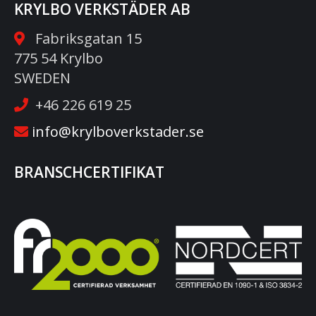
KRYLBO VERKSTÄDER AB
Fabriksgatan 15
775 54 Krylbo
SWEDEN
+46 226 619 25
info@krylboverkstader.se
BRANSCHCERTIFIKAT