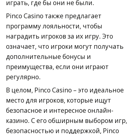
играть, где бы они не были.
Pinco Casino также предлагает
программу лояльности, чтобы
наградить игроков за их игру. Это
означает, что игроки могут получать
дополнительные бонусы и
преимущества, если они играют
регулярно.
В целом, Pinco Casino – это идеальное
место для игроков, которые ищут
безопасное и интересное онлайн-
казино. С его обширным выбором игр,
безопасностью и поддержкой, Pinco