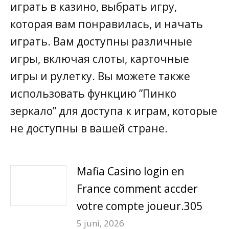
играть в казино, выбрать игру,
которая вам понравилась, и начать
играть. Вам доступны различные
игры, включая слоты, карточные
игры и рулетку. Вы можете также
использовать функцию ”Пинко
зеркало” для доступа к играм, которые
не доступны в вашей стране.
Mafia Casino login en
France comment accder
votre compte joueur.305
5 juni, 2026