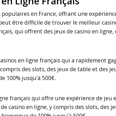
 en Ligne Français
 populaires en France, offrant une expérience
eut être difficile de trouver le meilleur casi
nçais, qui offrent des jeux de casino en ligne
asinos en ligne français qui a rapidement gag
 compris des slots, des jeux de table et des jeu
de 100% jusqu’à 500€.
gne français qui offre une expérience de jeu 
e casino en ligne, y compris des slots, des jeu
e bienvenue de 100% jusqu’à 500€.