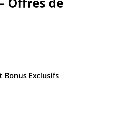
– Offres de
t Bonus Exclusifs