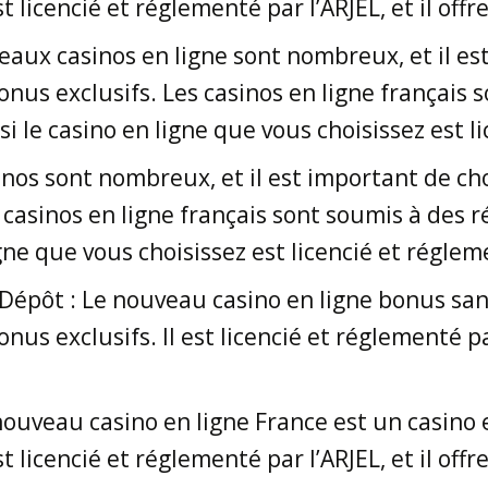
t licencié et réglementé par l’ARJEL, et il offr
aux casinos en ligne sont nombreux, et il est
bonus exclusifs. Les casinos en ligne français
r si le casino en ligne que vous choisissez est 
os sont nombreux, et il est important de choi
casinos en ligne français sont soumis à des ré
igne que vous choisissez est licencié et réglem
épôt : Le nouveau casino en ligne bonus sans
nus exclusifs. Il est licencié et réglementé par
ouveau casino en ligne France est un casino en
t licencié et réglementé par l’ARJEL, et il offr