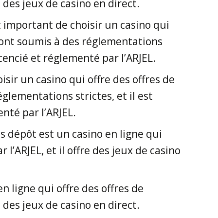
e des jeux de casino en direct.
 important de choisir un casino qui
 sont soumis à des réglementations
licencié et réglementé par l’ARJEL.
sir un casino qui offre des offres de
glementations strictes, et il est
enté par l’ARJEL.
 dépôt est un casino en ligne qui
 l’ARJEL, et il offre des jeux de casino
 ligne qui offre des offres de
e des jeux de casino en direct.