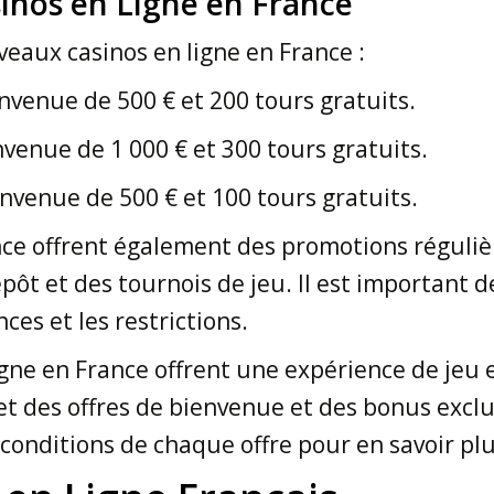
inos en Ligne en France
eaux casinos en ligne en France :
envenue de 500 € et 200 tours gratuits.
nvenue de 1 000 € et 300 tours gratuits.
envenue de 500 € et 100 tours gratuits.
ce offrent également des promotions régulière
t et des tournois de jeu. Il est important de
ces et les restrictions.
gne en France offrent une expérience de jeu 
t des offres de bienvenue et des bonus exclus
es conditions de chaque offre pour en savoir plu