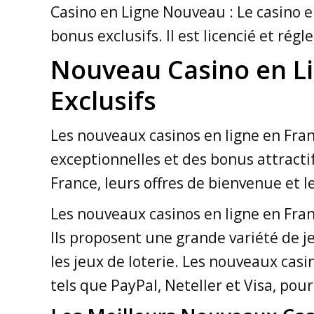
Casino en Ligne Nouveau : Le casino e
bonus exclusifs. Il est licencié et régl
Nouveau Casino en Li
Exclusifs
Les nouveaux casinos en ligne en Fran
exceptionnelles et des bonus attractif
France, leurs offres de bienvenue et l
Les nouveaux casinos en ligne en Fran
Ils proposent une grande variété de jeu
les jeux de loterie. Les nouveaux cas
tels que PayPal, Neteller et Visa, pour 