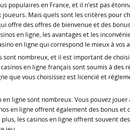
lus populaires en France, et il n’est pas éton
joueurs. Mais quels sont les critères pour cho
i offre des offres de bienvenue et des bonus e
inos en ligne, les avantages et les inconvéni
casino en ligne qui correspond le mieux à vos 
 sont nombreux, et il est important de choisir
casinos en ligne français sont soumis à des ré
igne que vous choisissez est licencié et réglem
o en ligne sont nombreux. Vous pouvez jouer 
sinos en ligne offrent également des bonus et 
us, les casinos en ligne offrent souvent des 
e jeu.