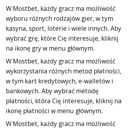
W Mostbet, każdy gracz ma możliwość
wyboru różnych rodzajów gier, w tym
kasyna, sport, loterie i wiele innych. Aby
wybrać grę, które Cię interesuje, kliknij
na ikonę gry w menu głównym.
W Mostbet, każdy gracz ma możliwość
wykorzystania różnych metod płatności,
w tym kart kredytowych, e-walletów i
bankowych. Aby wybrać metodę
płatności, która Cię interesuje, kliknij na
ikonę płatności w menu głównym.
W Mostbet, każdy gracz ma możliwość