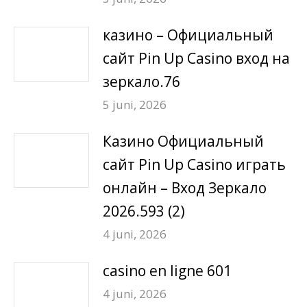
казино – Официальный
сайт Pin Up Casino вход на
зеркало.76
5 juni, 2026
Казино Официальный
сайт Pin Up Casino играть
онлайн – Вход Зеркало
2026.593 (2)
4 juni, 2026
casino en ligne 601
4 juni, 2026