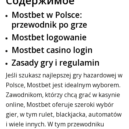
Содержимое
Mostbet w Polsce:
przewodnik po grze
Mostbet logowanie
Mostbet casino login
Zasady gry i regulamin
Jeśli szukasz najlepszej gry hazardowej w
Polsce, Mostbet jest idealnym wyborem.
Zawodnikom, którzy chcą grać w kasynie
online, Mostbet oferuje szeroki wybór
gier, w tym rulet, blackjacka, automatów
i wiele innych. W tym przewodniku