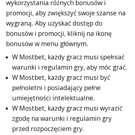
wykorzystania różnych bonusów i
promocji, aby zwiększyć swoje szanse na
wygraną. Aby uzyskać dostęp do
bonusów i promocji, kliknij na ikonę
bonusów w menu głównym.
W Mostbet, każdy gracz musi spełniać
warunki i regulamin gry, aby móc grać.
W Mostbet, każdy gracz musi być
pełnoletni i posiadający pełne
umiejętności intelektualne.
W Mostbet, każdy gracz musi wyrazić
zgodę na warunki i regulamin gry
przed rozpoczęciem gry.