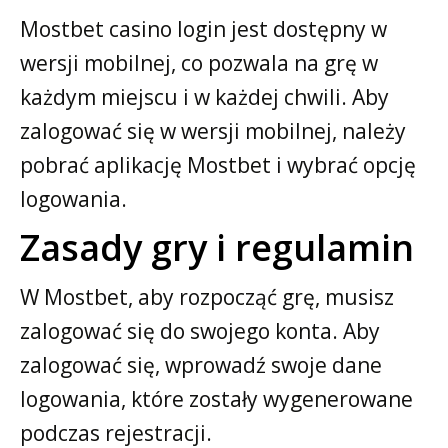
Mostbet casino login jest dostępny w
wersji mobilnej, co pozwala na grę w
każdym miejscu i w każdej chwili. Aby
zalogować się w wersji mobilnej, należy
pobrać aplikację Mostbet i wybrać opcję
logowania.
Zasady gry i regulamin
W Mostbet, aby rozpocząć grę, musisz
zalogować się do swojego konta. Aby
zalogować się, wprowadź swoje dane
logowania, które zostały wygenerowane
podczas rejestracji.