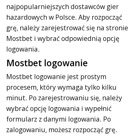
najpopularniejszych dostawców gier
hazardowych w Polsce. Aby rozpocząć
grę, należy zarejestrować się na stronie
Mostbet i wybrać odpowiednią opcję
logowania.
Mostbet logowanie
Mostbet logowanie jest prostym
procesem, który wymaga tylko kilku
minut. Po zarejestrowaniu się, należy
wybrać opcję logowania i wypełnić
formularz z danymi logowania. Po
zalogowaniu, możesz rozpocząć grę.