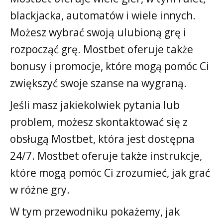
blackjacka, automatów i wiele innych.
Możesz wybrać swoją ulubioną grę i
rozpocząć grę. Mostbet oferuje także
bonusy i promocje, które mogą pomóc Ci
zwiększyć swoje szanse na wygraną.
Jeśli masz jakiekolwiek pytania lub
problem, możesz skontaktować się z
obsługą Mostbet, która jest dostępna
24/7. Mostbet oferuje także instrukcje,
które mogą pomóc Ci zrozumieć, jak grać
w różne gry.
W tym przewodniku pokażemy, jak