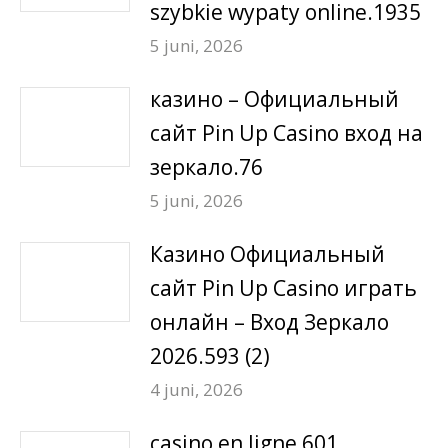
szybkie wypaty online.1935
5 juni, 2026
казино – Официальный
сайт Pin Up Casino вход на
зеркало.76
5 juni, 2026
Казино Официальный
сайт Pin Up Casino играть
онлайн – Вход Зеркало
2026.593 (2)
4 juni, 2026
casino en ligne 601