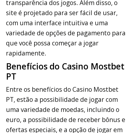
transparência dos jogos. Além disso, o
site é projetado para ser fácil de usar,
com uma interface intuitiva e uma
variedade de opções de pagamento para
que você possa começar a jogar
rapidamente.
Benefícios do Casino Mostbet
PT
Entre os benefícios do Casino Mostbet
PT, estão a possibilidade de jogar com
uma variedade de moedas, incluindo o
euro, a possibilidade de receber bônus e
ofertas especiais, e a opção de jogar em