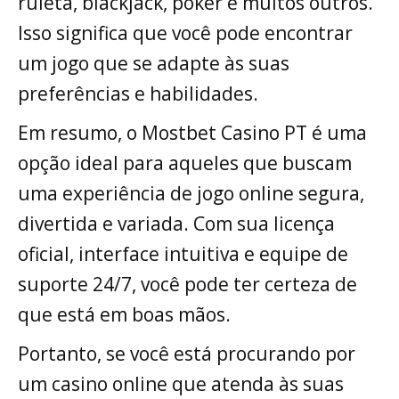
ruleta, blackjack, poker e muitos outros.
Isso significa que você pode encontrar
um jogo que se adapte às suas
preferências e habilidades.
Em resumo, o Mostbet Casino PT é uma
opção ideal para aqueles que buscam
uma experiência de jogo online segura,
divertida e variada. Com sua licença
oficial, interface intuitiva e equipe de
suporte 24/7, você pode ter certeza de
que está em boas mãos.
Portanto, se você está procurando por
um casino online que atenda às suas