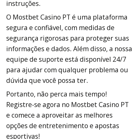
instruções.
O Mostbet Casino PT é uma plataforma
segura e confiável, com medidas de
segurança rigorosas para proteger suas
informações e dados. Além disso, a nossa
equipe de suporte está disponível 24/7
para ajudar com qualquer problema ou
dúvida que você possa ter.
Portanto, não perca mais tempo!
Registre-se agora no Mostbet Casino PT
e comece a aproveitar as melhores
opções de entretenimento e apostas
esportivas!