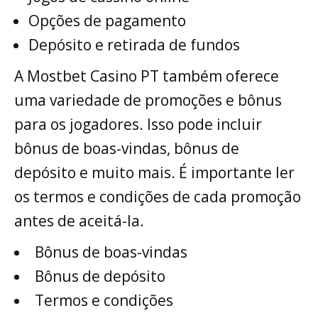
Opções de pagamento
Depósito e retirada de fundos
A Mostbet Casino PT também oferece
uma variedade de promoções e bônus
para os jogadores. Isso pode incluir
bônus de boas-vindas, bônus de
depósito e muito mais. É importante ler
os termos e condições de cada promoção
antes de aceitá-la.
Bônus de boas-vindas
Bônus de depósito
Termos e condições