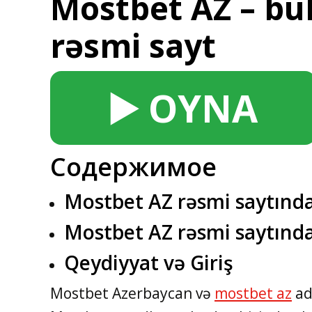
Mostbet AZ – bu
rəsmi sayt
▶️ OYNA
Содержимое
Mostbet AZ rəsmi saytınd
Mostbet AZ rəsmi saytında 
Qeydiyyat və Giriş
Mostbet Azerbaycan və
mostbet az
ad