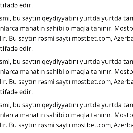
ifadə edir.
mi, bu saytın qeydiyyatını yurtda yurtda tanı
nlarca manatın sahibi olmaqla tanınır. Mostb
ir. Bu saytın rəsmi saytı mostbet.com, Azerb
ifadə edir.
mi, bu saytın qeydiyyatını yurtda yurtda tanı
nlarca manatın sahibi olmaqla tanınır. Mostb
ir. Bu saytın rəsmi saytı mostbet.com, Azerb
ifadə edir.
mi, bu saytın qeydiyyatını yurtda yurtda tanı
nlarca manatın sahibi olmaqla tanınır. Mostb
ir. Bu saytın rəsmi saytı mostbet.com, Azerb