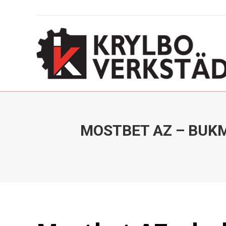
MOSTBET AZ – BUKME