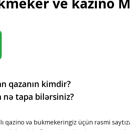
kmeker ve kazino Mo
an qazanın kimdir?
nə tapa bilərsiniz?
lı qazino və bukmekeringiz üçün rəsmi saytız