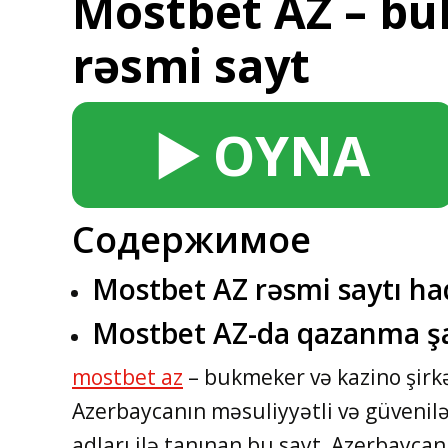
Mostbet AZ – bu
rəsmi sayt
▶️ OYNA
Содержимое
Mostbet AZ rəsmi saytı h
Mostbet AZ-da qazanma şa
mostbet az
– bukmeker və kazino şirkə
Azerbaycanın məsuliyyətli və güvenil
adları ilə tanınan bu sayt, Azerbaycan