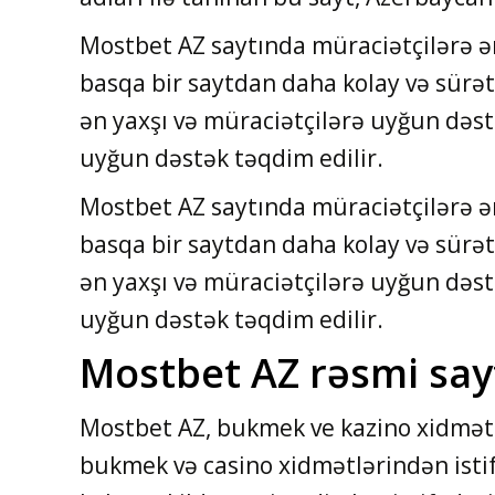
Mostbet AZ saytında müraciətçilərə ə
basqa bir saytdan daha kolay və sürət
ən yaxşı və müraciətçilərə uyğun dəst
uyğun dəstək təqdim edilir.
Mostbet AZ saytında müraciətçilərə ə
basqa bir saytdan daha kolay və sürət
ən yaxşı və müraciətçilərə uyğun dəst
uyğun dəstək təqdim edilir.
Mostbet AZ rəsmi say
Mostbet AZ, bukmek ve kazino xidmətl
bukmek və casino xidmətlərindən isti