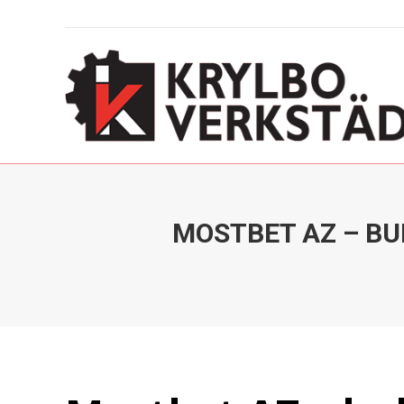
MOSTBET AZ – BU