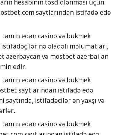
onların hesabının təsdiqlənməsi üçün
mostbet.com saytlarından istifadə edə
nı təmin edən casino və bukmek
 istifadəçilərinə əlaqəli məlumatları,
bet azerbaycan və mostbet azerbaijan
əmin edir.
nı təmin edən casino və bukmek
ostbet saytlarından istifadə edə
mi saytında, istifadəçilər ən yaxşı və
ərlər.
nı təmin edən casino və bukmek
tbet.com saytlarından istifadə edə