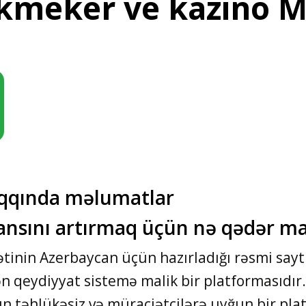
kmeker ve kazino Mo
aqqında məlumatlar
nsını artırmaq üçün nə qədər mal
tinin Azerbaycan üçün hazırladığı rəsmi sayt.
ən qeydiyyat sistemə malik bir platformasıdı
ın təhlükəsiz və müraciətçilərə uyğun bir pla