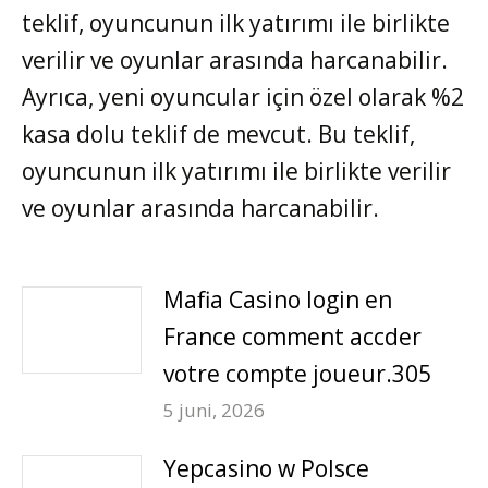
teklif, oyuncunun ilk yatırımı ile birlikte
verilir ve oyunlar arasında harcanabilir.
Ayrıca, yeni oyuncular için özel olarak %2
kasa dolu teklif de mevcut. Bu teklif,
oyuncunun ilk yatırımı ile birlikte verilir
ve oyunlar arasında harcanabilir.
Mafia Casino login en
France comment accder
votre compte joueur.305
5 juni, 2026
Yepcasino w Polsce