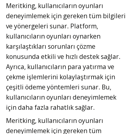
Meritking, kullanıcıların oyunları
deneyimlemek için gereken tüm bilgileri
ve yönergeleri sunar. Platform,
kullanıcıların oyunları oynarken
karşılaştıkları sorunları çözme
konusunda etkili ve hızlı destek sağlar.
Ayrıca, kullanıcıların para yatırma ve
çekme işlemlerini kolaylaştırmak için
çeşitli ödeme yöntemleri sunar. Bu,
kullanıcıların oyunları deneyimlemek
için daha fazla rahatlık sağlar.
Meritking, kullanıcıların oyunları
deneyimlemek için gereken tüm