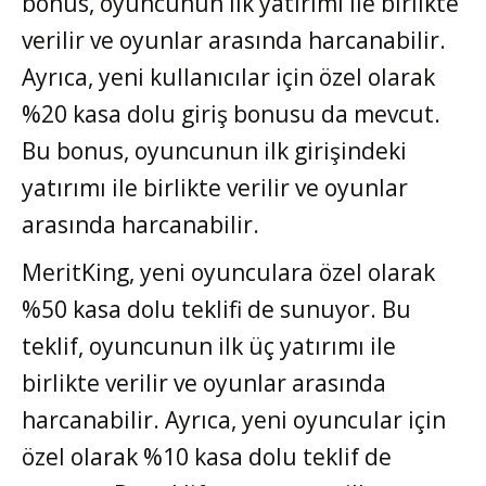
bonus, oyuncunun ilk yatırımı ile birlikte
verilir ve oyunlar arasında harcanabilir.
Ayrıca, yeni kullanıcılar için özel olarak
%20 kasa dolu giriş bonusu da mevcut.
Bu bonus, oyuncunun ilk girişindeki
yatırımı ile birlikte verilir ve oyunlar
arasında harcanabilir.
MeritKing, yeni oyunculara özel olarak
%50 kasa dolu teklifi de sunuyor. Bu
teklif, oyuncunun ilk üç yatırımı ile
birlikte verilir ve oyunlar arasında
harcanabilir. Ayrıca, yeni oyuncular için
özel olarak %10 kasa dolu teklif de