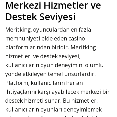
Merkezi Hizmetler ve
Destek Seviyesi
Meritking, oyunculardan en fazla
memnuniyeti elde eden casino
platformlarından biridir. Meritking
hizmetleri ve destek seviyesi,
kullanıcıların oyun deneyimini olumlu
yönde etkileyen temel unsurlardır.
Platform, kullanıcıların her an
ihtiyaçlarını karşılayabilecek merkezi bir
destek hizmeti sunar. Bu hizmetler,
kullanıcıların oyunları deneyimlemek