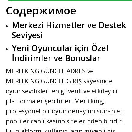
Содержимое
Merkezi Hizmetler ve Destek
Seviyesi
Yeni Oyuncular için Özel
İndirimler ve Bonuslar
MERITKING GÜNCEL ADRES ve
MERITKING GÜNCEL GİRİŞ sayesinde
oyun sevdikleri en güvenli ve etkileyici
platforma erişebilirler. Meritking,
profesyonel bir oyun deneyimi sunan en
popüler canlı kasino sitelerinden biridir.
Bu platform, kullanıcıların güvenli bir