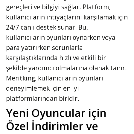
gereçleri ve bilgiyi sağlar. Platform,
kullanıcıların ihtiyaçlarını karşılamak için
24/7 canlı destek sunar. Bu,
kullanıcıların oyunları oynarken veya
para yatırırken sorunlarla
karşılaştıklarında hızlı ve etkili bir
şekilde yardımcı olmalarına olanak tanır.
Meritking, kullanıcıların oyunları
deneyimlemek için en iyi
platformlarından biridir.
Yeni Oyuncular için
Özel İndirimler ve