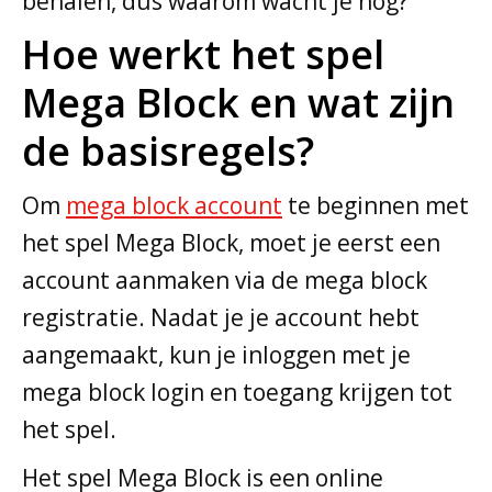
behalen, dus waarom wacht je nog?
Hoe werkt het spel
Mega Block en wat zijn
de basisregels?
Om
mega block account
te beginnen met
het spel Mega Block, moet je eerst een
account aanmaken via de mega block
registratie. Nadat je je account hebt
aangemaakt, kun je inloggen met je
mega block login en toegang krijgen tot
het spel.
Het spel Mega Block is een online