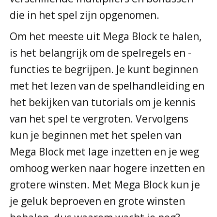
die in het spel zijn opgenomen.
Om het meeste uit Mega Block te halen,
is het belangrijk om de spelregels en -
functies te begrijpen. Je kunt beginnen
met het lezen van de spelhandleiding en
het bekijken van tutorials om je kennis
van het spel te vergroten. Vervolgens
kun je beginnen met het spelen van
Mega Block met lage inzetten en je weg
omhoog werken naar hogere inzetten en
grotere winsten. Met Mega Block kun je
je geluk beproeven en grote winsten