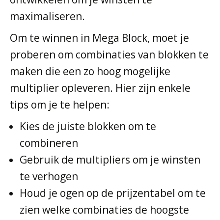
maximaliseren.
Om te winnen in Mega Block, moet je
proberen om combinaties van blokken te
maken die een zo hoog mogelijke
multiplier opleveren. Hier zijn enkele
tips om je te helpen:
Kies de juiste blokken om te
combineren
Gebruik de multipliers om je winsten
te verhogen
Houd je ogen op de prijzentabel om te
zien welke combinaties de hoogste