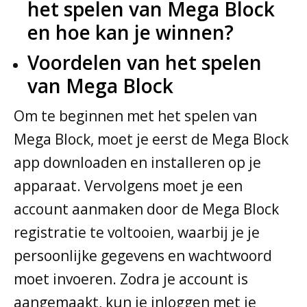
het spelen van Mega Block
en hoe kan je winnen?
Voordelen van het spelen
van Mega Block
Om te beginnen met het spelen van
Mega Block, moet je eerst de Mega Block
app downloaden en installeren op je
apparaat. Vervolgens moet je een
account aanmaken door de Mega Block
registratie te voltooien, waarbij je je
persoonlijke gegevens en wachtwoord
moet invoeren. Zodra je account is
aangemaakt, kun je inloggen met je