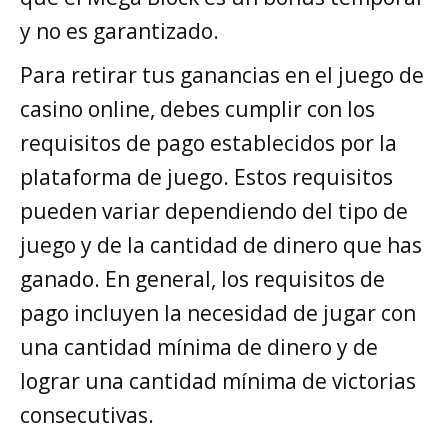
y no es garantizado.
Para retirar tus ganancias en el juego de
casino online, debes cumplir con los
requisitos de pago establecidos por la
plataforma de juego. Estos requisitos
pueden variar dependiendo del tipo de
juego y de la cantidad de dinero que has
ganado. En general, los requisitos de
pago incluyen la necesidad de jugar con
una cantidad mínima de dinero y de
lograr una cantidad mínima de victorias
consecutivas.