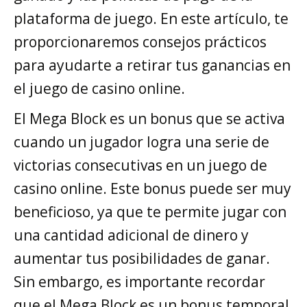
plataforma de juego. En este artículo, te
proporcionaremos consejos prácticos
para ayudarte a retirar tus ganancias en
el juego de casino online.
El Mega Block es un bonus que se activa
cuando un jugador logra una serie de
victorias consecutivas en un juego de
casino online. Este bonus puede ser muy
beneficioso, ya que te permite jugar con
una cantidad adicional de dinero y
aumentar tus posibilidades de ganar.
Sin embargo, es importante recordar
que el Mega Block es un bonus temporal