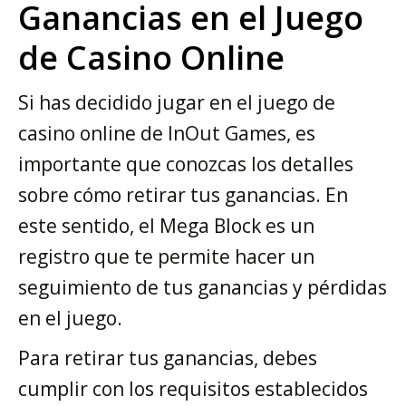
Ganancias en el Juego
de Casino Online
Si has decidido jugar en el juego de
casino online de InOut Games, es
importante que conozcas los detalles
sobre cómo retirar tus ganancias. En
este sentido, el Mega Block es un
registro que te permite hacer un
seguimiento de tus ganancias y pérdidas
en el juego.
Para retirar tus ganancias, debes
cumplir con los requisitos establecidos