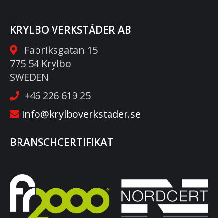
KRYLBO VERKSTÄDER AB
Fabriksgatan 15
775 54 Krylbo
SWEDEN
+46 226 619 25
info@krylboverkstader.se
BRANSCHCERTIFIKAT