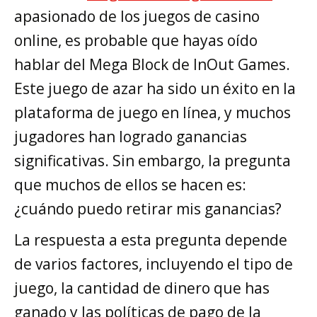
apasionado de los juegos de casino
online, es probable que hayas oído
hablar del Mega Block de InOut Games.
Este juego de azar ha sido un éxito en la
plataforma de juego en línea, y muchos
jugadores han logrado ganancias
significativas. Sin embargo, la pregunta
que muchos de ellos se hacen es:
¿cuándo puedo retirar mis ganancias?
La respuesta a esta pregunta depende
de varios factores, incluyendo el tipo de
juego, la cantidad de dinero que has
ganado y las políticas de pago de la