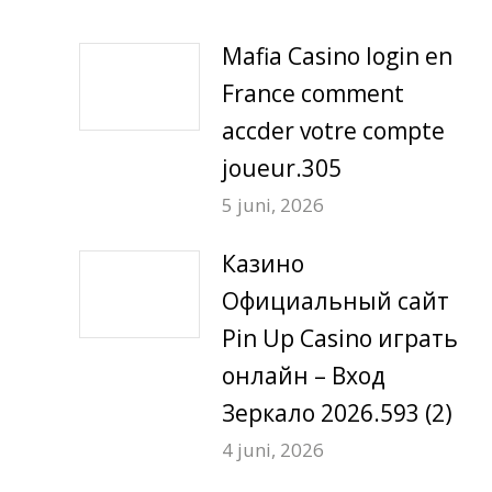
Mafia Casino login en
France comment
accder votre compte
joueur.305
5 juni, 2026
Казино
Официальный сайт
Pin Up Casino играть
онлайн – Вход
Зеркало 2026.593 (2)
4 juni, 2026