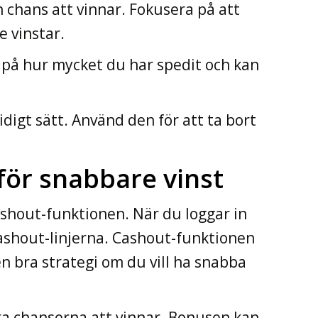
en chans att vinnar. Fokusera på att
 vinstar.
ll på hur mycket du har spedit och kan
igt sätt. Använd den för att ta bort
för snabbare vinst
shout-funktionen. När du loggar in
 cashout-linjerna. Cashout-funktionen
en bra strategi om du vill ha snabba
öka chanserna att vinnar. Bonusen kan