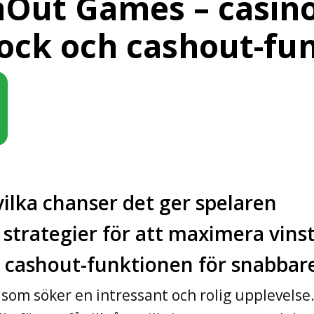
nOut Games – casino
ock och cashout-fu
ilka chanser det ger spelaren
strategier för att maximera vins
 cashout-funktionen för snabbare
 som söker en intressant och rolig upplevelse