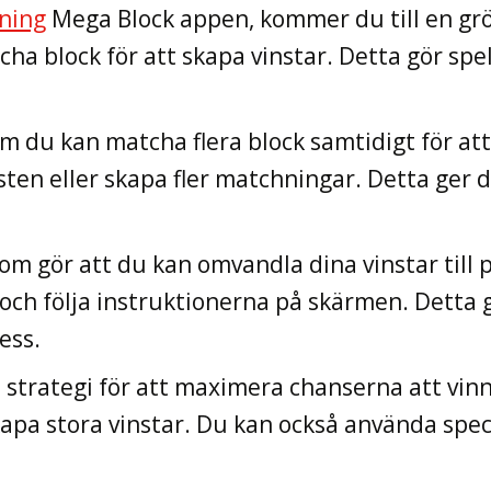
ning
Mega Block appen, kommer du till en grö
cha block för att skapa vinstar. Detta gör sp
om du kan matcha flera block samtidigt för att
en eller skapa fler matchningar. Detta ger di
om gör att du kan omvandla dina vinstar till
 och följa instruktionerna på skärmen. Detta 
ess.
n strategi för att maximera chanserna att vin
kapa stora vinstar. Du kan också använda speci