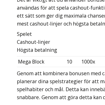
användas för att spela cashout-funkti
ett sätt som ger dig maximala chanser
mest cashout-linjer och högsta beta
Spelet
Cashout-linjer
Högsta betalning
Mega Block
10
1000x
Genom att kombinera bonusen med cas
planerar dina spelstrategier för att 
spelhabiter och mål. Detta kan innebä
snabbare. Genom att göra detta kan du