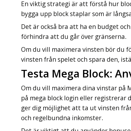
En viktig strategi är att förstå hur bl
bygga upp block staplar som är långs
Det är också bra att ha en budget och 
förhindra att du går över gränserna.
Om du vill maximera vinsten bör du fö
vinsten från spelet och spara den, istäl
Testa Mega Block: An
Om du vill maximera dina vinstar på 
på mega block login eller registrerar 
ger dig möjlighet att ta ut vinsten fr
och regelbundna inkomster.
Det är viktigt att du använder bonuse