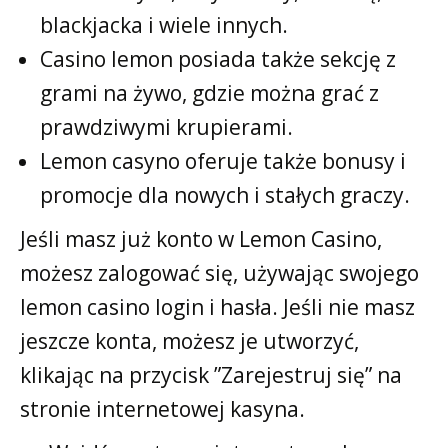
blackjacka i wiele innych.
Casino lemon posiada także sekcję z
grami na żywo, gdzie można grać z
prawdziwymi krupierami.
Lemon casyno oferuje także bonusy i
promocje dla nowych i stałych graczy.
Jeśli masz już konto w Lemon Casino,
możesz zalogować się, używając swojego
lemon casino login i hasła. Jeśli nie masz
jeszcze konta, możesz je utworzyć,
klikając na przycisk ”Zarejestruj się” na
stronie internetowej kasyna.