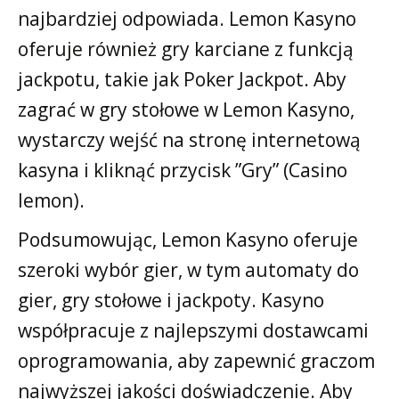
najbardziej odpowiada. Lemon Kasyno
oferuje również gry karciane z funkcją
jackpotu, takie jak Poker Jackpot. Aby
zagrać w gry stołowe w Lemon Kasyno,
wystarczy wejść na stronę internetową
kasyna i kliknąć przycisk ”Gry” (Casino
lemon).
Podsumowując, Lemon Kasyno oferuje
szeroki wybór gier, w tym automaty do
gier, gry stołowe i jackpoty. Kasyno
współpracuje z najlepszymi dostawcami
oprogramowania, aby zapewnić graczom
najwyższej jakości doświadczenie. Aby