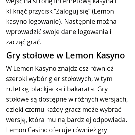
wejść na stronę internetową kasyna i
kliknąć przycisk ”Zaloguj się” (Lemon
kasyno logowanie). Następnie można
wprowadzić swoje dane logowania i
zacząć grać.
Gry stołowe w Lemon Kasyno
W Lemon Kasyno znajdziesz również
szeroki wybór gier stołowych, w tym
ruletkę, blackjacka i bakarata. Gry
stołowe są dostępne w różnych wersjach,
dzięki czemu każdy gracz może wybrać
wersję, która mu najbardziej odpowiada.
Lemon Casino oferuje również gry