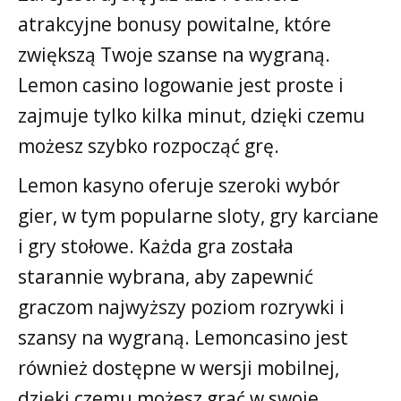
atrakcyjne bonusy powitalne, które
zwiększą Twoje szanse na wygraną.
Lemon casino logowanie jest proste i
zajmuje tylko kilka minut, dzięki czemu
możesz szybko rozpocząć grę.
Lemon kasyno oferuje szeroki wybór
gier, w tym popularne sloty, gry karciane
i gry stołowe. Każda gra została
starannie wybrana, aby zapewnić
graczom najwyższy poziom rozrywki i
szansy na wygraną. Lemoncasino jest
również dostępne w wersji mobilnej,
dzięki czemu możesz grać w swoje