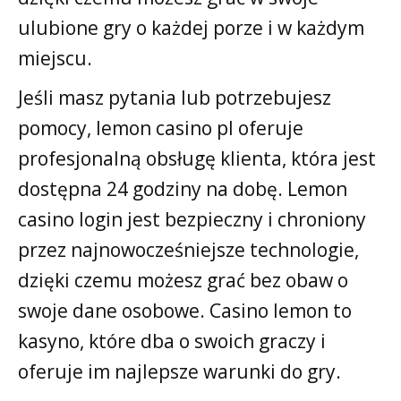
ulubione gry o każdej porze i w każdym
miejscu.
Jeśli masz pytania lub potrzebujesz
pomocy, lemon casino pl oferuje
profesjonalną obsługę klienta, która jest
dostępna 24 godziny na dobę. Lemon
casino login jest bezpieczny i chroniony
przez najnowocześniejsze technologie,
dzięki czemu możesz grać bez obaw o
swoje dane osobowe. Casino lemon to
kasyno, które dba o swoich graczy i
oferuje im najlepsze warunki do gry.