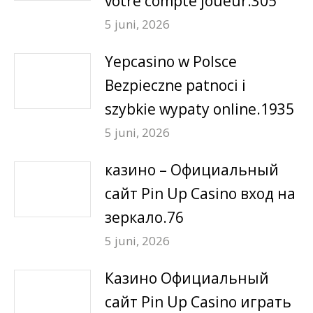
votre compte joueur.305
5 juni, 2026
Yepcasino w Polsce
Bezpieczne patnoci i
szybkie wypaty online.1935
5 juni, 2026
казино – Официальный
сайт Pin Up Casino вход на
зеркало.76
5 juni, 2026
Казино Официальный
сайт Pin Up Casino играть