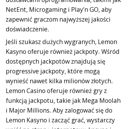
NetEnt, Microgaming i Play’n GO, aby
zapewnić graczom najwyższej jakości
doświadczenie.
Jeśli szukasz dużych wygranych, Lemon
Kasyno oferuje również jackpoty. Wśród
dostępnych jackpotów znajdują się
progressive jackpoty, które mogą
wynieść nawet kilka milionów złotych.
Lemon Casino oferuje również gry z
funkcją jackpotu, takie jak Mega Moolah
i Major Millions. Aby zalogować się do
Lemon Kasyno i zacząć grać, wystarczy