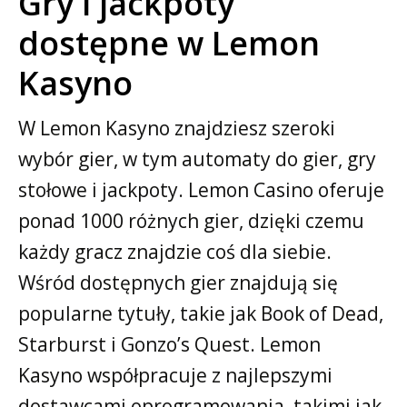
Gry i jackpoty
dostępne w Lemon
Kasyno
W Lemon Kasyno znajdziesz szeroki
wybór gier, w tym automaty do gier, gry
stołowe i jackpoty. Lemon Casino oferuje
ponad 1000 różnych gier, dzięki czemu
każdy gracz znajdzie coś dla siebie.
Wśród dostępnych gier znajdują się
popularne tytuły, takie jak Book of Dead,
Starburst i Gonzo’s Quest. Lemon
Kasyno współpracuje z najlepszymi
dostawcami oprogramowania, takimi jak