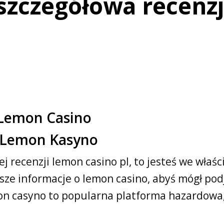
szczegółowa recenz
 Lemon Casino
w Lemon Kasyno
ej recenzji lemon casino pl, to jesteś we wła
sze informacje o lemon casino, abyś mógł pod
on casyno to popularna platforma hazardowa, k