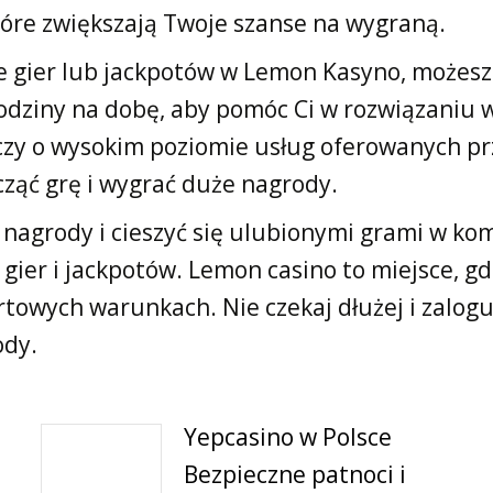
óre zwiększają Twoje szanse na wygraną.
ce gier lub jackpotów w Lemon Kasyno, możesz
godziny na dobę, aby pomóc Ci w rozwiązaniu
czy o wysokim poziomie usług oferowanych prz
ząć grę i wygrać duże nagrody.
agrody i cieszyć się ulubionymi grami w kom
h gier i jackpotów. Lemon casino to miejsce, 
towych warunkach. Nie czekaj dłużej i zalogu
ody.
Yepcasino w Polsce
Bezpieczne patnoci i