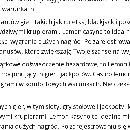
h warunkach.
tów gier, takich jak ruletka, blackjack i pok
wdziwymi krupierami. Lemon casyno to idealne
ości wygrania dużych nagród. Po zarejestrow
onusów, które zwiększają Twoje szanse na wy
wyjątkowe doświadczenie hazardowe, to Lemon
t emocjonujących gier i jackpotów. Casino lem
 grami w komfortowych warunkach. Nie czekaj 
h gier, w tym sloty, gry stołowe i jackpoty. 
wymi krupierami. Lemon kasyno to idealne mie
rania dużych nagród. Po zarejestrowaniu się