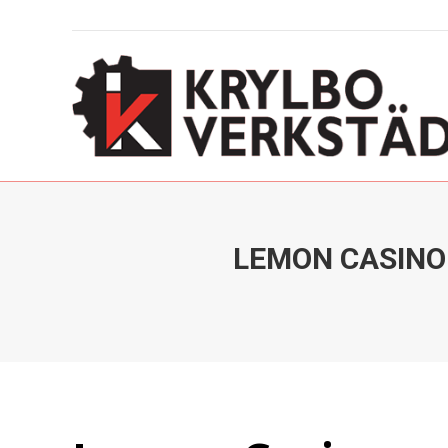
LEMON CASINO