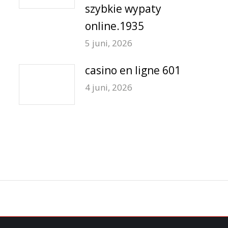
szybkie wypaty
online.1935
5 juni, 2026
casino en ligne 601
4 juni, 2026