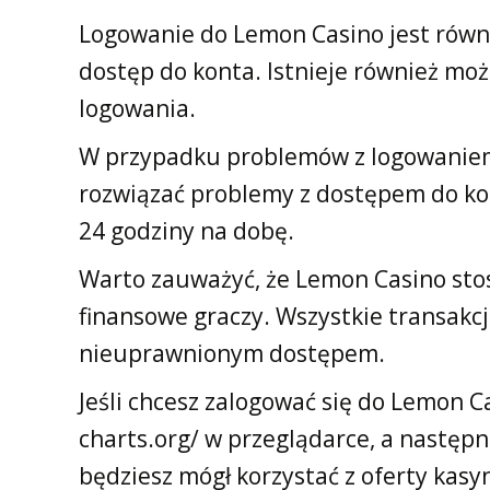
Logowanie do Lemon Casino jest równie
dostęp do konta. Istnieje również mo
logowania.
W przypadku problemów z logowaniem,
rozwiązać problemy z dostępem do kon
24 godziny na dobę.
Warto zauważyć, że Lemon Casino sto
finansowe graczy. Wszystkie transak
nieuprawnionym dostępem.
Jeśli chcesz zalogować się do Lemon 
charts.org/ w przeglądarce, a następn
będziesz mógł korzystać z oferty kasy