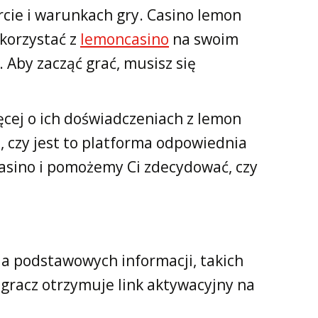
rcie i warunkach gry. Casino lemon
skorzystać z
lemoncasino
na swoim
 Aby zacząć grać, musisz się
ęcej o ich doświadczeniach z lemon
, czy jest to platforma odpowiednia
casino i pomożemy Ci zdecydować, czy
a podstawowych informacji, takich
 gracz otrzymuje link aktywacyjny na