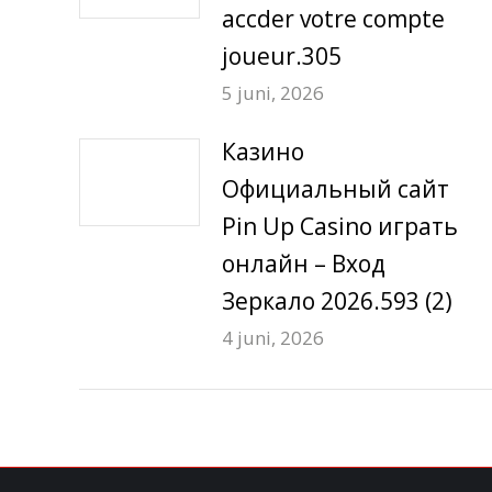
accder votre compte
joueur.305
5 juni, 2026
Казино
Официальный сайт
Pin Up Casino играть
онлайн – Вход
Зеркало 2026.593 (2)
4 juni, 2026