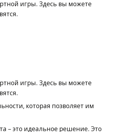
ортной игры. Здесь вы можете
вятся.
ортной игры. Здесь вы можете
вятся.
ьности, которая позволяет им
та – это идеальное решение. Это