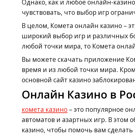
Однако, как и любое онлайн-казино
чувствовать, что выбор игр огран
В целом, Комета онлайн казино – э
широкий выбор игр и различных бо
любой точки мира, то Комета онла
Вы можете скачать приложение Ком
время и из любой точки мира. Кром
основной сайт казино заблокирова
Онлайн Казино в Ро
комета казино
– это популярное он
автоматов и азартных игр. В этом
казино, чтобы помочь вам сделат