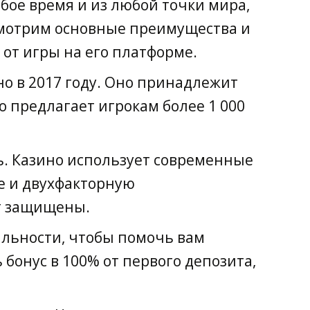
бое время и из любой точки мира,
смотрим основные преимущества и
от игры на его платформе.
но в 2017 году. Оно принадлежит
о предлагает игрокам более 1 000
ь. Казино использует современные
е и двухфакторную
ут защищены.
яльности, чтобы помочь вам
бонус в 100% от первого депозита,