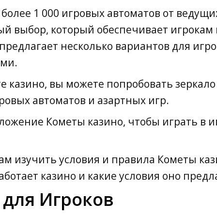
более 1 000 игровых автоматов от ведущи
ный выбор, который обеспечивает игрокам
о предлагает несколько вариантов для игр
ми.
е казино, вы можете попробовать зеркало
овых автоматов и азартных игр.
иложение Кометы казино, чтобы играть в 
ам изучить условия и правила Кометы ка
аботает казино и какие условия оно предл
 для Игроков