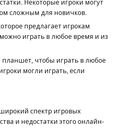
статки. Некоторые игроки могут
ком сложным для новичков.
 которое предлагает игрокам
можно играть в любое время и из
 планшет, чтобы играть в любое
игроки могли играть, если
 широкий спектр игровых
тва и недостатки этого онлайн-