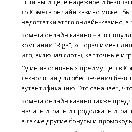
Если вы ищете надежное и безопас
то Комета онлайн казино может бы
недостатки этого онлайн-казино, 
Комета онлайн казино – это популя
компании ”Riga”, которая имеет ли
игр, включая слоты, карточные игр
Один из основных преимуществ Ком
технологии для обеспечения безоп
аутентификацию. Это означает, ч
Комета онлайн казино также пред
начать играть и продолжать играть
а также другие бонусы и промокод