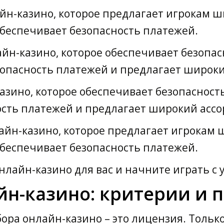
нлайн-казино, которое предлагает игрокам 
обеспечивает безопасность платежей.
лайн-казино, которое обеспечивает безопа
опасность платежей и предлагает широки
-казино, которое обеспечивает безопасност
сть платежей и предлагает широкий ассо
онлайн-казино, которое предлагает игрокам
обеспечивает безопасность платежей.
нлайн-казино для вас и начните играть с
йн-казино: критерии и 
ора онлайн-казино – это лицензия. Толь