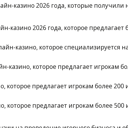
айн-казино 2026 года, которые получили
йн-казино 2026 года, которое предлагает б
лайн-казино, которое специализируется на 
йн-казино, которое предлагает игрокам бо
но, которое предлагает игрокам более 200
но, которое предлагает игрокам более 500
нзии на проведение игорного бизнеса и о