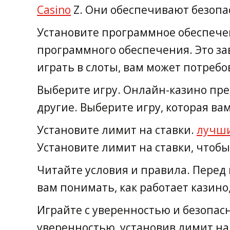
Casino
Z. Они обеспечивают безопас
Установите программное обеспечен
программного обеспечения. Это зав
играть в слоты, вам может потребо
Выберите игру. Онлайн-казино пре
другие. Выберите игру, которая ва
Установите лимит на ставки.
лучши
Установите лимит на ставки, чтобы
Читайте условия и правила. Перед
вам понимать, как работает казино
Играйте с уверенностью и безопас
уверенностью, установив лимит на 