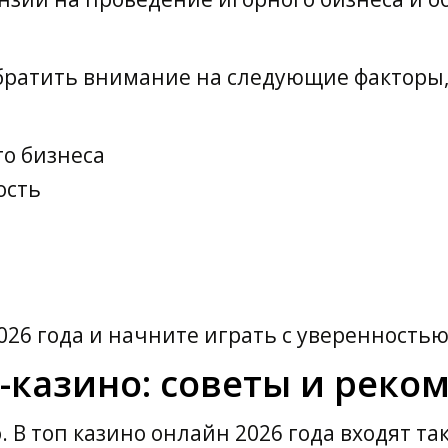
братить внимание на следующие факторы,
о бизнеса
ость
26 года и начните играть с уверенностью
н-казино: советы и рек
В топ казино онлайн 2026 года входят та