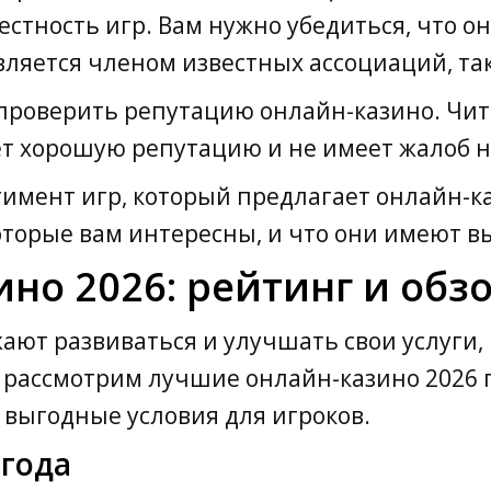
естность игр. Вам нужно убедиться, что о
яется членом известных ассоциаций, таки
проверить репутацию онлайн-казино. Чит
ет хорошую репутацию и не имеет жалоб н
имент игр, который предлагает онлайн-ка
оторые вам интересны, и что они имеют вы
но 2026: рейтинг и обз
ают развиваться и улучшать свои услуги,
ы рассмотрим лучшие онлайн-казино 2026
 выгодные условия для игроков.
 года