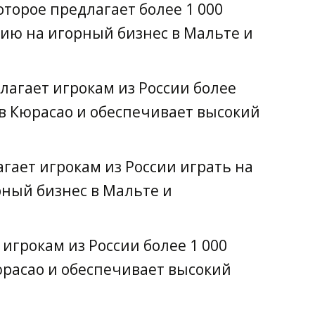
 которое предлагает более 1 000
зию на игорный бизнес в Мальте и
едлагает игрокам из России более
 в Кюрасао и обеспечивает высокий
лагает игрокам из России играть на
рный бизнес в Мальте и
т игрокам из России более 1 000
юрасао и обеспечивает высокий