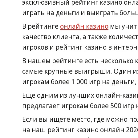
эксклюзивный рейтинг казино онла
играть на деньги и выиграть боль
В рейтинге
онлайн казино
мы учиты
качество клиента, а также количе
игроков и рейтинг казино в интерн
В нашем рейтинге есть несколько к
самые крупные выигрыши. Один из 
игрокам более 1 000 игр на деньг
Еще одним из лучших онлайн-казино
предлагает игрокам более 500 игр
Если вы ищете место, где можно 
на наш рейтинг казино онлайн 202