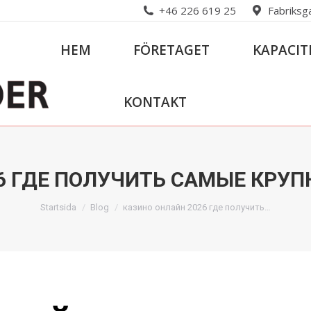
+46 226 619 25
Fabriksg
HEM
FÖRETAGET
KAPACIT
KONTAKT
6 ГДЕ ПОЛУЧИТЬ САМЫЕ КРУ
Du är här:
Startsida
Blog
казино онлайн 2026 где получить…