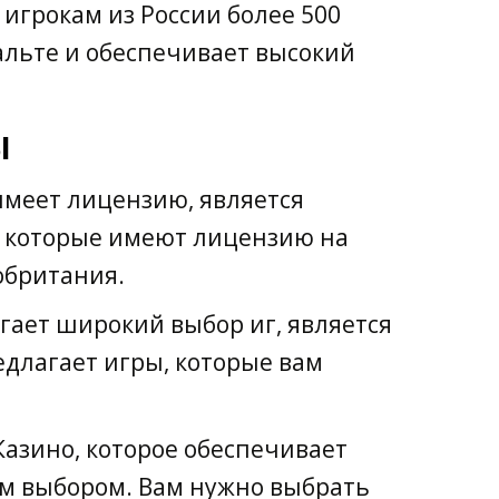
т игрокам из России более 500
альте и обеспечивает высокий
ы
имеет лицензию, является
, которые имеют лицензию на
обритания.
гает широкий выбор иг, является
едлагает игры, которые вам
азино, которое обеспечивает
ым выбором. Вам нужно выбрать