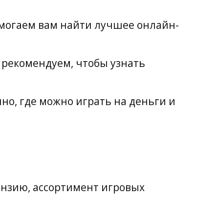
омогаем вам найти лучшее онлайн-
 рекомендуем, чтобы узнать
но, где можно играть на деньги и
ензию, ассортимент игровых