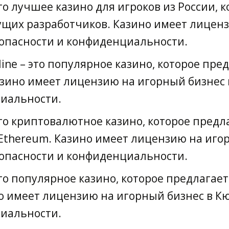
– это лучшее казино для игроков из России,
дущих разработчиков. Казино имеет лицен
зопасности и конфиденциальности.
Online – это популярное казино, которое пр
Казино имеет лицензию на игорный бизнес
циальности.
 – это криптовалютное казино, которое пред
и Ethereum. Казино имеет лицензию на иго
зопасности и конфиденциальности.
– это популярное казино, которое предлагае
но имеет лицензию на игорный бизнес в К
циальности.