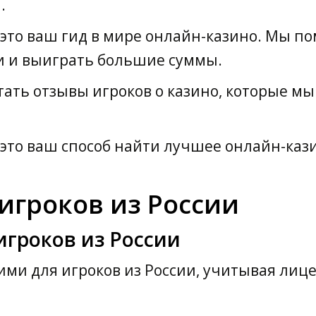
.
 это ваш гид в мире онлайн-казино. Мы п
ги и выиграть большие суммы.
ать отзывы игроков о казино, которые мы
это ваш способ найти лучшее онлайн-кази
игроков из России
игроков из России
ми для игроков из России, учитывая лиц