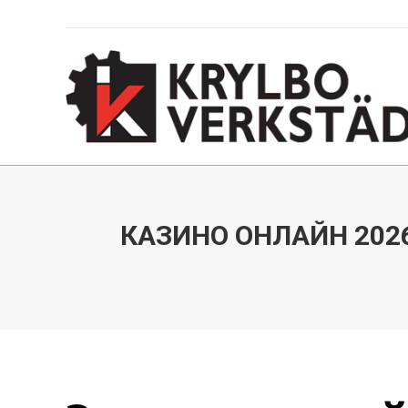
КАЗИНО ОНЛАЙН 202