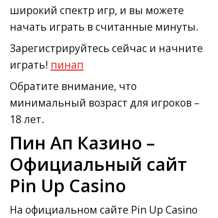
широкий спектр игр, и вы можете
начать играть в считанные минуты.
Зарегистрируйтесь сейчас и начните
играть!
пинап
Обратите внимание, что
минимальный возраст для игроков –
18 лет.
Пин Ап Казино –
Официальный сайт
Pin Up Casino
На официальном сайте Pin Up Casino