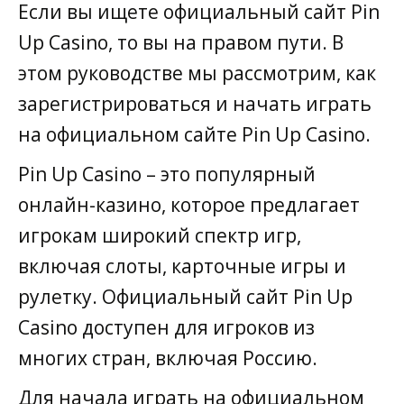
Если вы ищете официальный сайт Pin
Up Casino, то вы на правом пути. В
этом руководстве мы рассмотрим, как
зарегистрироваться и начать играть
на официальном сайте Pin Up Casino.
Pin Up Casino – это популярный
онлайн-казино, которое предлагает
игрокам широкий спектр игр,
включая слоты, карточные игры и
рулетку. Официальный сайт Pin Up
Casino доступен для игроков из
многих стран, включая Россию.
Для начала играть на официальном