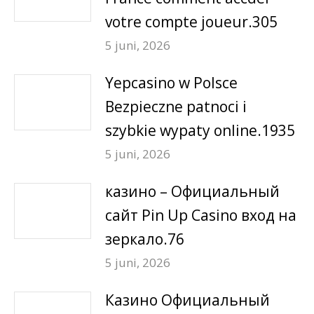
votre compte joueur.305
5 juni, 2026
Yepcasino w Polsce
Bezpieczne patnoci i
szybkie wypaty online.1935
5 juni, 2026
казино – Официальный
сайт Pin Up Casino вход на
зеркало.76
5 juni, 2026
Казино Официальный