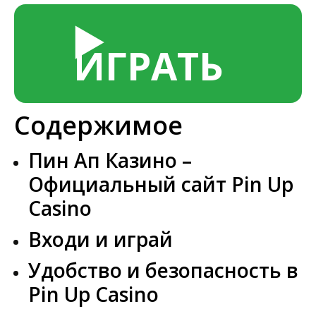
▶️
ИГРАТЬ
Содержимое
Пин Ап Казино –
Официальный сайт Pin Up
Casino
Входи и играй
Удобство и безопасность в
Pin Up Casino