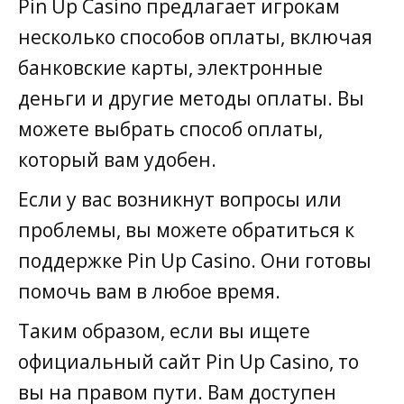
Pin Up Casino предлагает игрокам
несколько способов оплаты, включая
банковские карты, электронные
деньги и другие методы оплаты. Вы
можете выбрать способ оплаты,
который вам удобен.
Если у вас возникнут вопросы или
проблемы, вы можете обратиться к
поддержке Pin Up Casino. Они готовы
помочь вам в любое время.
Таким образом, если вы ищете
официальный сайт Pin Up Casino, то
вы на правом пути. Вам доступен