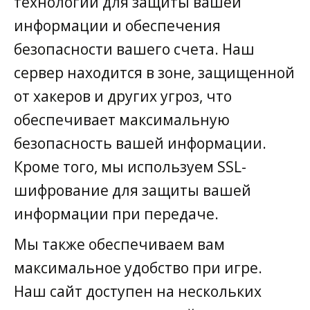
технологии для защиты вашей
информации и обеспечения
безопасности вашего счета. Наш
сервер находится в зоне, защищенной
от хакеров и других угроз, что
обеспечивает максимальную
безопасность вашей информации.
Кроме того, мы используем SSL-
шифрование для защиты вашей
информации при передаче.
Мы также обеспечиваем вам
максимальное удобство при игре.
Наш сайт доступен на нескольких