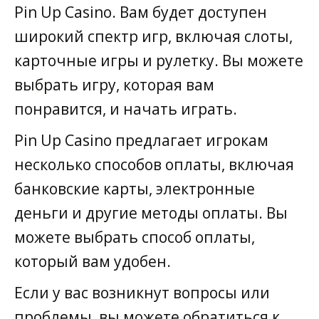
Pin Up Casino. Вам будет доступен
широкий спектр игр, включая слоты,
карточные игры и рулетку. Вы можете
выбрать игру, которая вам
понравится, и начать играть.
Pin Up Casino предлагает игрокам
несколько способов оплаты, включая
банковские карты, электронные
деньги и другие методы оплаты. Вы
можете выбрать способ оплаты,
который вам удобен.
Если у вас возникнут вопросы или
проблемы, вы можете обратиться к