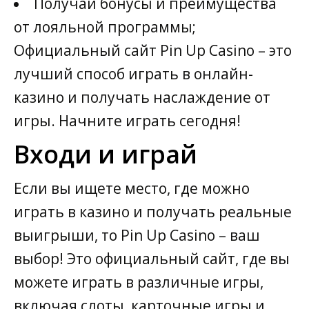
Получай бонусы и преимущества
от лояльной программы;
Официальный сайт Pin Up Casino – это
лучший способ играть в онлайн-
казино и получать наслаждение от
игры. Начните играть сегодня!
Входи и играй
Если вы ищете место, где можно
играть в казино и получать реальные
выигрыши, то Pin Up Casino – ваш
выбор! Это официальный сайт, где вы
можете играть в различные игры,
включая слоты, карточные игры и