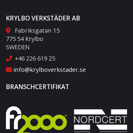
KRYLBO VERKSTÄDER AB
Fabriksgatan 15
775 54 Krylbo
SWEDEN
+46 226 619 25
info@krylboverkstader.se
BRANSCHCERTIFIKAT