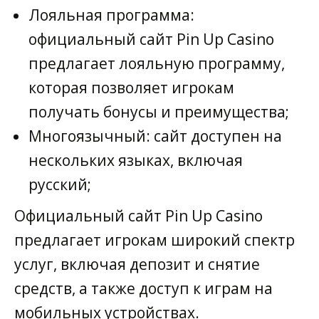
Лояльная программа:
официальный сайт Pin Up Casino
предлагает лояльную программу,
которая позволяет игрокам
получать бонусы и преимущества;
Многоязычный: сайт доступен на
нескольких языках, включая
русский;
Официальный сайт Pin Up Casino
предлагает игрокам широкий спектр
услуг, включая депозит и снятие
средств, а также доступ к играм на
мобильных устройствах.