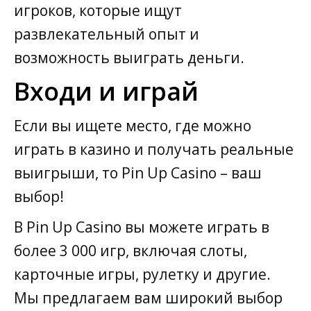
игроков, которые ищут
развлекательный опыт и
возможность выиграть деньги.
Входи и играй
Если вы ищете место, где можно
играть в казино и получать реальные
выигрыши, то Pin Up Casino – ваш
выбор!
В Pin Up Casino вы можете играть в
более 3 000 игр, включая слоты,
карточные игры, рулетку и другие.
Мы предлагаем вам широкий выбор