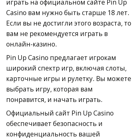
играть на официальном сайте Pin Up
Casino вам нужно быть старше 18 лет.
Если вы не достигли этого возраста, то
вам не рекомендуется играть в
онлайн-казино.
Pin Up Casino предлагает игрокам
широкий спектр игр, включая слоты,
карточные игры и рулетку. Вы можете
выбрать игру, которая вам
понравится, и начать играть.
Официальный сайт Pin Up Casino
обеспечивает безопасность и
конфиденциальность вашей