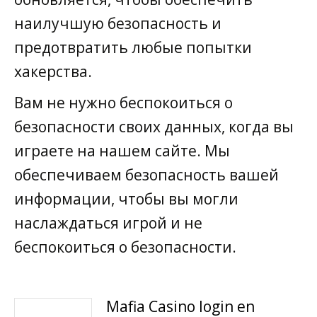
наилучшую безопасность и
предотвратить любые попытки
хакерства.
Вам не нужно беспокоиться о
безопасности своих данных, когда вы
играете на нашем сайте. Мы
обеспечиваем безопасность вашей
информации, чтобы вы могли
наслаждаться игрой и не
беспокоиться о безопасности.
Mafia Casino login en