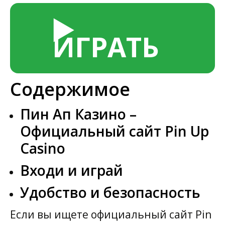
▶️
ИГРАТЬ
Содержимое
Пин Ап Казино –
Официальный сайт Pin Up
Casino
Входи и играй
Удобство и безопасность
Если вы ищете официальный сайт Pin