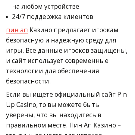
на любом устройстве
24/7 поддержка клиентов
пин ап
Казино предлагает игрокам
безопасную и надежную среду для
игры. Все данные игроков защищены,
и сайт использует современные
технологии для обеспечения
безопасности.
Если вы ищете официальный сайт Pin
Up Casino, то вы можете быть
уверены, что вы находитесь в
правильном месте. Пин Ап Казино –