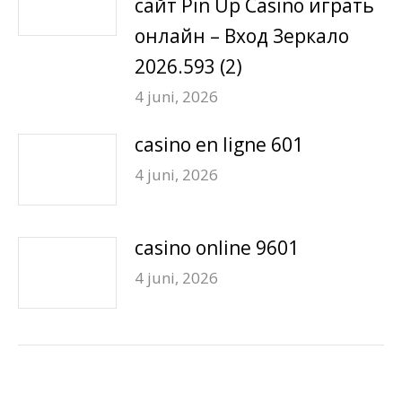
сайт Pin Up Casino играть
онлайн – Вход Зеркало
2026.593 (2)
4 juni, 2026
casino en ligne 601
4 juni, 2026
casino online 9601
4 juni, 2026