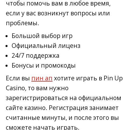
чтобы помочь вам в любое время,
если у вас возникнут вопросы или
проблемы.
Большой выбор игр
Официальный лиценз
24/7 поддержка
Бонусы и промокоды
Если вы
пин ап
хотите играть в Pin Up
Casino, то вам нужно
зарегистрироваться на официальном
сайте казино. Регистрация занимает
считанные минуты, и после этого вы
сможете начать играть.