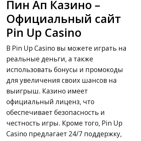
Пин Ап Казино –
Официальный сайт
Pin Up Casino
В Pin Up Casino вы можете играть на
реальные деньги, а также
использовать бонусы и промокоды
для увеличения своих шансов на
выигрыш. Казино имеет
официальный лиценз, что
обеспечивает безопасность и
честность игры. Кроме того, Pin Up
Casino предлагает 24/7 поддержку,