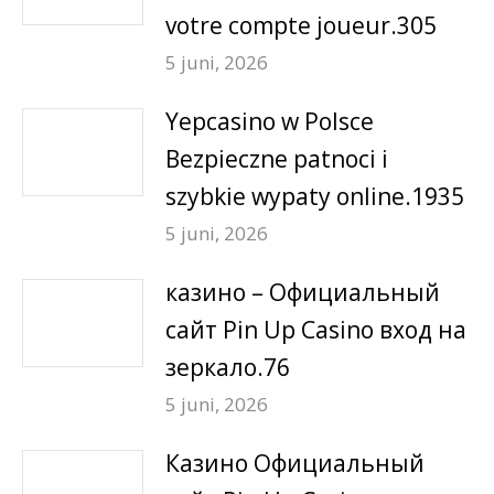
votre compte joueur.305
5 juni, 2026
Yepcasino w Polsce
Bezpieczne patnoci i
szybkie wypaty online.1935
5 juni, 2026
казино – Официальный
сайт Pin Up Casino вход на
зеркало.76
5 juni, 2026
Казино Официальный