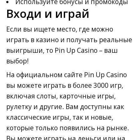
Используйте бонусы и промокоды
Входи и играй
Если вы ищете место, где можно
играть в казино и получать реальные
выигрыши, то Pin Up Casino – ваш
выбор!
На официальном сайте Pin Up Casino
вы можете играть в более 3000 игр,
включая слоты, карточные игры,
рулетку и другие. Вам доступны как
классические игры, так и новые,
которые только появились на рынке.
Вы можете играть на деньги или на