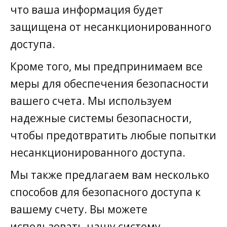
что ваша информация будет
защищена от несанкционированного
доступа.
Кроме того, мы предпринимаем все
меры для обеспечения безопасности
вашего счета. Мы используем
надежные системы безопасности,
чтобы предотвратить любые попытки
несанкционированного доступа.
Мы также предлагаем вам несколько
способов для безопасного доступа к
вашему счету. Вы можете
использовать нашу систему