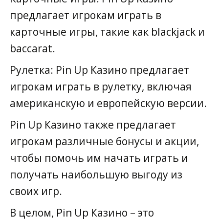
предлагает игрокам играть в
карточные игры, такие как blackjack и
baccarat.
Рулетка: Pin Up Казино предлагает
игрокам играть в рулетку, включая
американскую и европейскую версии.
Pin Up Казино также предлагает
игрокам различные бонусы и акции,
чтобы помочь им начать играть и
получать наибольшую выгоду из
своих игр.
В целом, Pin Up Казино – это