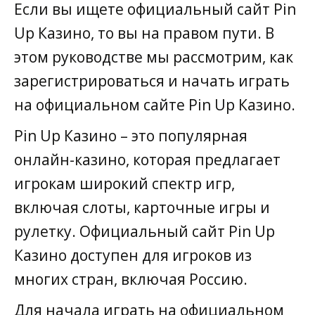
Если вы ищете официальный сайт Pin
Up Казино, то вы на правом пути. В
этом руководстве мы рассмотрим, как
зарегистрироваться и начать играть
на официальном сайте Pin Up Казино.
Pin Up Казино – это популярная
онлайн-казино, которая предлагает
игрокам широкий спектр игр,
включая слоты, карточные игры и
рулетку. Официальный сайт Pin Up
Казино доступен для игроков из
многих стран, включая Россию.
Для начала играть на официальном