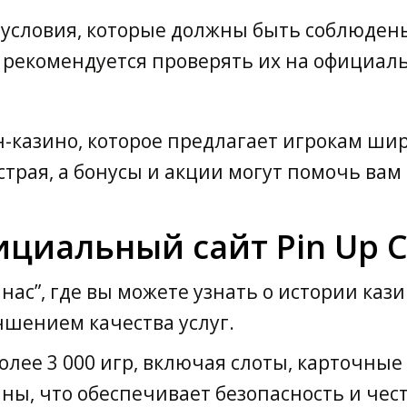
и условия, которые должны быть соблюде
у рекомендуется проверять их на официаль
йн-казино, которое предлагает игрокам ши
страя, а бонусы и акции могут помочь вам
ициальный сайт Pin Up C
 нас”, где вы можете узнать о истории кази
чшением качества услуг.
олее 3 000 игр, включая слоты, карточные 
ны, что обеспечивает безопасность и чес