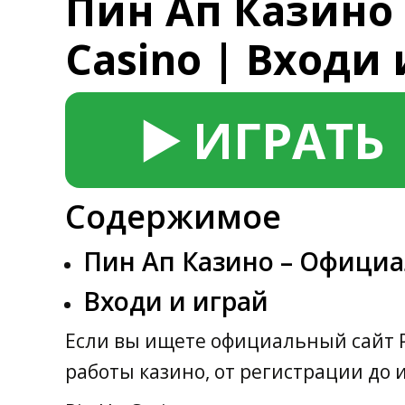
Пин Ап Казино
Casino | Входи 
▶️ ИГРАТЬ
Содержимое
Пин Ап Казино – Официал
Входи и играй
Если вы ищете официальный сайт Pi
работы казино, от регистрации до