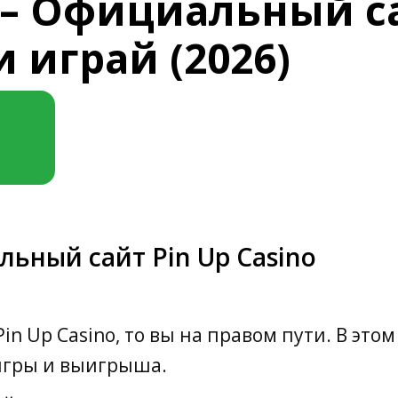
 – Официальный са
и играй (2026)
ьный сайт Pin Up Casino
n Up Casino, то вы на правом пути. В это
 игры и выигрыша.