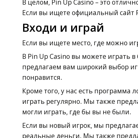
В целом, Pin Up Casino – это отлич
Если вы ищете официальный сайт Pi
Входи и играй
Если вы ищете место, где можно иг
В Pin Up Casino вы можете играть в
предлагаем вам широкий выбор игр
понравится.
Кроме того, у нас есть программа 
играть регулярно. Мы также пред
могли играть, где бы вы не были.
Если вы новый игрок, мы предлага
реальные деньги. Мы также предла