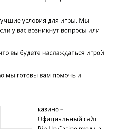
лучшие условия для игры. Мы
сли у вас возникнут вопросы или
 что вы будете наслаждаться игрой
no мы готовы вам помочь и
казино –
Официальный сайт
Pin Up Casino вход на