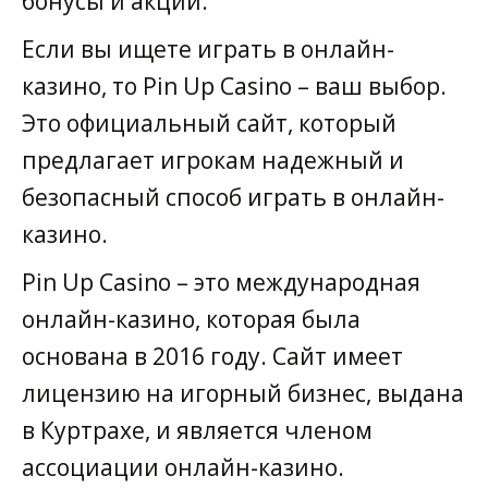
бонусы и акции.
Если вы ищете играть в онлайн-
казино, то Pin Up Casino – ваш выбор.
Это официальный сайт, который
предлагает игрокам надежный и
безопасный способ играть в онлайн-
казино.
Pin Up Casino – это международная
онлайн-казино, которая была
основана в 2016 году. Сайт имеет
лицензию на игорный бизнес, выдана
в Куртрахе, и является членом
ассоциации онлайн-казино.