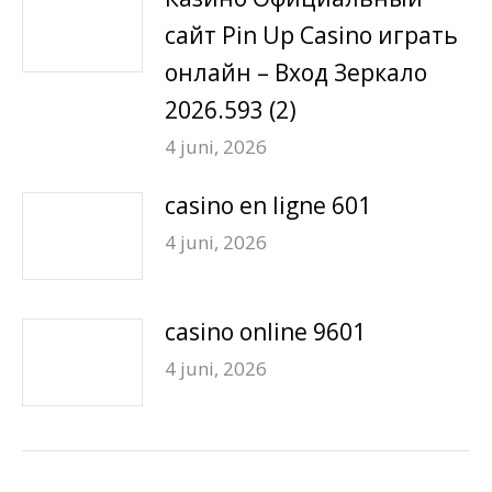
сайт Pin Up Casino играть
онлайн – Вход Зеркало
2026.593 (2)
4 juni, 2026
casino en ligne 601
4 juni, 2026
casino online 9601
4 juni, 2026