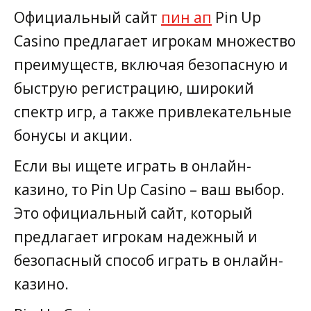
Официальный сайт
пин ап
Pin Up
Casino предлагает игрокам множество
преимуществ, включая безопасную и
быструю регистрацию, широкий
спектр игр, а также привлекательные
бонусы и акции.
Если вы ищете играть в онлайн-
казино, то Pin Up Casino – ваш выбор.
Это официальный сайт, который
предлагает игрокам надежный и
безопасный способ играть в онлайн-
казино.