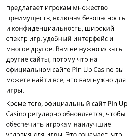
предлагает игрокам множество
преимуществ, включая безопасность
и конфиденциальность, широкий
спектр игр, удобный интерфейс и
многое другое. Вам не нужно искать
другие сайты, потому что на
официальном сайте Pin Up Casino вы
можете найти все, что вам нужно для
игры.
Кроме того, официальный сайт Pin Up
Casino регулярно обновляется, чтобы
обеспечить игрокам наилучшие
условия для игры. Это означает, что