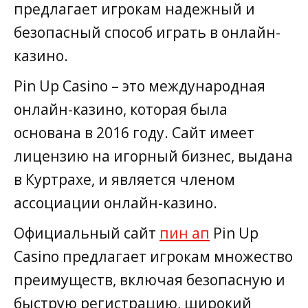
предлагает игрокам надежный и
безопасный способ играть в онлайн-
казино.
Pin Up Casino – это международная
онлайн-казино, которая была
основана в 2016 году. Сайт имеет
лицензию на игорный бизнес, выдана
в Куртрахе, и является членом
ассоциации онлайн-казино.
Официальный сайт
пин ап
Pin Up
Casino предлагает игрокам множество
преимуществ, включая безопасную и
быструю регистрацию, широкий