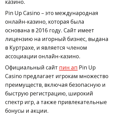
казино.
Pin Up Casino – это международная
онлайн-казино, которая была
основана в 2016 году. Сайт имеет
лицензию на игорный бизнес, выдана
в Куртрахе, и является членом
ассоциации онлайн-казино.
Официальный сайт
пин ап
Pin Up
Casino предлагает игрокам множество
преимуществ, включая безопасную и
быструю регистрацию, широкий
спектр игр, а также привлекательные
бонусы и акции.