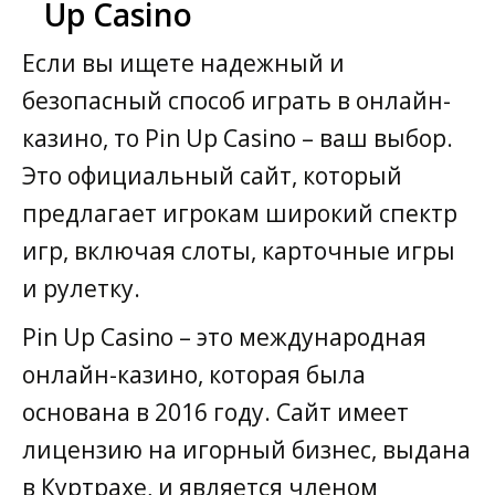
Up Casino
Если вы ищете надежный и
безопасный способ играть в онлайн-
казино, то Pin Up Casino – ваш выбор.
Это официальный сайт, который
предлагает игрокам широкий спектр
игр, включая слоты, карточные игры
и рулетку.
Pin Up Casino – это международная
онлайн-казино, которая была
основана в 2016 году. Сайт имеет
лицензию на игорный бизнес, выдана
в Куртрахе, и является членом