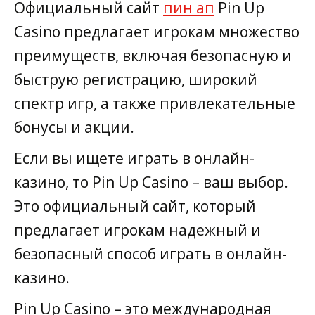
Официальный сайт
пин ап
Pin Up
Casino предлагает игрокам множество
преимуществ, включая безопасную и
быструю регистрацию, широкий
спектр игр, а также привлекательные
бонусы и акции.
Если вы ищете играть в онлайн-
казино, то Pin Up Casino – ваш выбор.
Это официальный сайт, который
предлагает игрокам надежный и
безопасный способ играть в онлайн-
казино.
Pin Up Casino – это международная