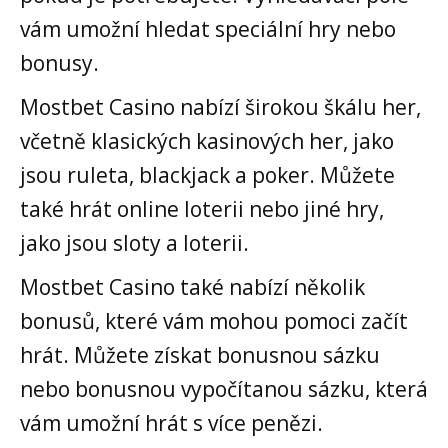
vám umožní hledat speciální hry nebo
bonusy.
Mostbet Casino nabízí širokou škálu her,
včetně klasických kasinových her, jako
jsou ruleta, blackjack a poker. Můžete
také hrát online loterii nebo jiné hry,
jako jsou sloty a loterii.
Mostbet Casino také nabízí několik
bonusů, které vám mohou pomoci začít
hrát. Můžete získat bonusnou sázku
nebo bonusnou vypočítanou sázku, která
vám umožní hrát s více penězi.