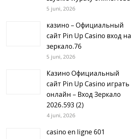
5 juni, 2026
казино – Официальный
сайт Pin Up Casino вход на
зеркало.76
5 juni, 2026
Казино Официальный
сайт Pin Up Casino играть
онлайн – Вход Зеркало
2026.593 (2)
4 juni, 2026
casino en ligne 601