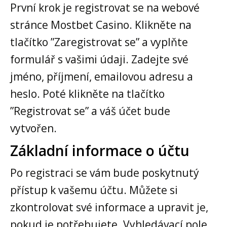
První krok je registrovat se na webové
stránce Mostbet Casino. Klikněte na
tlačítko ”Zaregistrovat se” a vyplňte
formulář s vašimi údaji. Zadejte své
jméno, příjmení, emailovou adresu a
heslo. Poté klikněte na tlačítko
”Registrovat se” a váš účet bude
vytvořen.
Základní informace o účtu
Po registraci se vám bude poskytnutý
přístup k vašemu účtu. Můžete si
zkontrolovat své informace a upravit je,
pokud je potřebujete. Vyhledávací pole