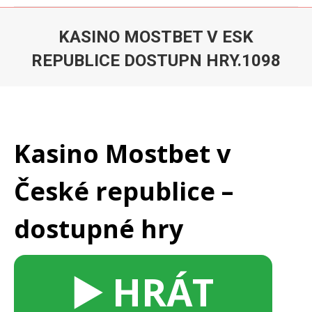
KASINO MOSTBET V ESK
REPUBLICE DOSTUPN HRY.1098
Du är här:
Kasino Mostbet v
České republice –
dostupné hry
▶️ HRÁT