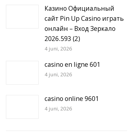
Казино Официальный
сайт Pin Up Casino играть
онлайн – Вход Зеркало
2026.593 (2)
4 juni, 2026
casino en ligne 601
4 juni, 2026
casino online 9601
4 juni, 2026