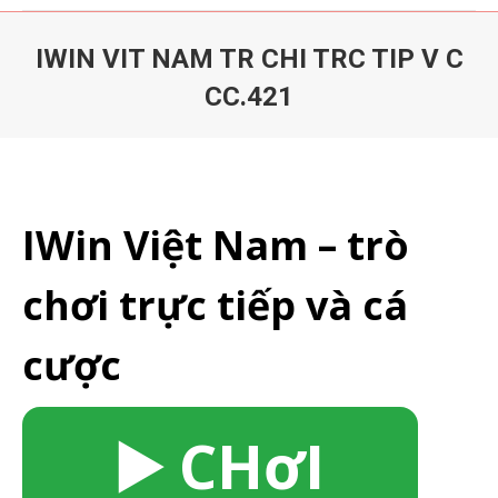
IWIN VIT NAM TR CHI TRC TIP V C
CC.421
Du är här:
IWin Việt Nam – trò
chơi trực tiếp và cá
cược
▶️ CHơI