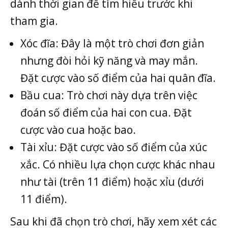
dành thời gian để tìm hiểu trước khi
tham gia.
Xóc đĩa: Đây là một trò chơi đơn giản
nhưng đòi hỏi kỹ năng và may mắn.
Đặt cược vào số điểm của hai quân đĩa.
Bầu cua: Trò chơi này dựa trên việc
đoán số điểm của hai con cua. Đặt
cược vào cua hoặc bao.
Tài xỉu: Đặt cược vào số điểm của xúc
xắc. Có nhiều lựa chọn cược khác nhau
như tài (trên 11 điểm) hoặc xỉu (dưới
11 điểm).
Sau khi đã chọn trò chơi, hãy xem xét các