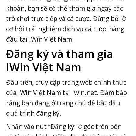
khoản, bạn sẽ có thể tham gia ngay các
trò chơi trực tiếp và cá cược. Đừng bỏ lỡ
cơ hội trải nghiệm dịch vụ cá cược hàng
đầu tại IWin Việt Nam.
Đăng ký và tham gia
IWin Việt Nam
Đầu tiên, truy cập trang web chính thức
của IWin Việt Nam tại iwin.net. Đảm bảo
rằng bạn đang ở trang chủ để bắt đầu
quá trình đăng ký.
Nhấn vào nút ”Đăng ký” ở góc trên bên