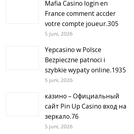
Mafia Casino login en
France comment accder
votre compte joueur.305
5 juni, 2026
Yepcasino w Polsce
Bezpieczne patnoci i
szybkie wypaty online.1935
5 juni, 2026
казино – Официальный
сайт Pin Up Casino вход на
зеркало.76
5 juni, 2026