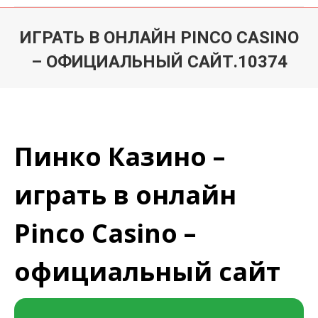
ИГРАТЬ В ОНЛАЙН PINCO CASINO
– ОФИЦИАЛЬНЫЙ САЙТ.10374
Du är här:
Пинко Казино –
играть в онлайн
Pinco Casino –
официальный сайт