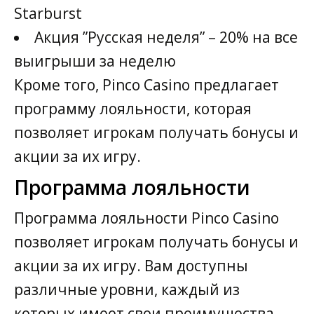
Starburst
Акция ”Русская неделя” – 20% на все
выигрыши за неделю
Кроме того, Pinco Casino предлагает
программу лояльности, которая
позволяет игрокам получать бонусы и
акции за их игру.
Программа лояльности
Программа лояльности Pinco Casino
позволяет игрокам получать бонусы и
акции за их игру. Вам доступны
различные уровни, каждый из
которых имеет свои преимущества.