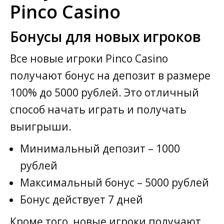
Pinco Casino
Бонусы для новых игроков
Все новые игроки Pinco Casino
получают бонус на депозит в размере
100% до 5000 рублей. Это отличный
способ начать играть и получать
выигрыши.
Минимальный депозит – 1000
рублей
Максимальный бонус – 5000 рублей
Бонус действует 7 дней
Кроме того, новые игроки получают