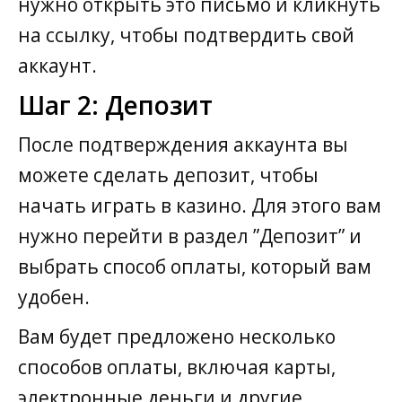
нужно открыть это письмо и кликнуть
на ссылку, чтобы подтвердить свой
аккаунт.
Шаг 2: Депозит
После подтверждения аккаунта вы
можете сделать депозит, чтобы
начать играть в казино. Для этого вам
нужно перейти в раздел ”Депозит” и
выбрать способ оплаты, который вам
удобен.
Вам будет предложено несколько
способов оплаты, включая карты,
электронные деньги и другие.