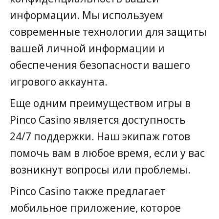
информации. Мы используем
современные технологии для защиты
вашей личной информации и
обеспечения безопасности вашего
игрового аккаунта.
Еще одним преимуществом игры в
Pinco Casino является доступность
24/7 поддержки. Наш экипаж готов
помочь вам в любое время, если у вас
возникнут вопросы или проблемы.
Pinco Casino также предлагает
мобильное приложение, которое