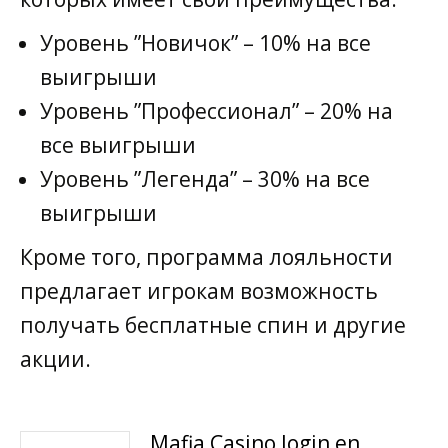
Уровень ”Новичок” – 10% на все
выигрыши
Уровень ”Профессионал” – 20% на
все выигрыши
Уровень ”Легенда” – 30% на все
выигрыши
Кроме того, программа лояльности
предлагает игрокам возможность
получать бесплатные спин и другие
акции.
Mafia Casino login en