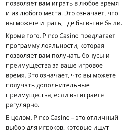
позволяет вам играть в любое время
и из любого места. Это означает, что
вы можете играть, где бы вы не были.
Кроме того, Pinco Casino предлагает
программу лояльности, которая
позволяет вам получать бонусы и
преимущества за ваше игровое
время. Это означает, что вы можете
получать дополнительные
преимущества, если вы играете
регулярно.
В целом, Pinco Casino – это отличный
выбор для игроков, которые ищут