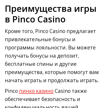
Преимущества игры
в Pinco Casino
Кроме того, Pinco Casino предлагает
привлекательные бонусы и
программы лояльности. Вы можете
получать бонусы на депозит,
бесплатные спины и другие
преимущества, которые помогут вам
начать играть и продолжать играть.
Pinco
пинко казино
Casino также
обеспечивает безопасность и
конфиденциальность вашей