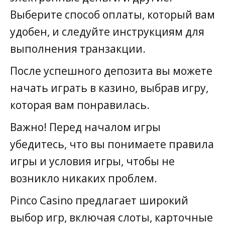
Выберите способ оплаты, который вам
удобен, и следуйте инструкциям для
выполнения транзакции.
После успешного депозита вы можете
начать играть в казино, выбрав игру,
которая вам понравилась.
Важно! Перед началом игры
убедитесь, что вы понимаете правила
игры и условия игры, чтобы не
возникло никаких проблем.
Pinco Casino предлагает широкий
выбор игр, включая слоты, карточные