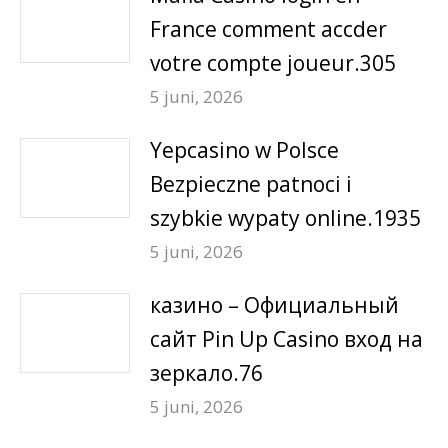
France comment accder
votre compte joueur.305
5 juni, 2026
Yepcasino w Polsce
Bezpieczne patnoci i
szybkie wypaty online.1935
5 juni, 2026
казино – Официальный
сайт Pin Up Casino вход на
зеркало.76
5 juni, 2026