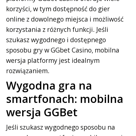
korzyści, w tym dostępność do gier
online z dowolnego miejsca i możliwość
korzystania z różnych funkcji. Jeśli
szukasz wygodnego i dostępnego
sposobu gry w GGbet Casino, mobilna
wersja platformy jest idealnym
rozwiązaniem.
Wygodna gra na
smartfonach: mobilna
wersja GGBet
Jeśli szukasz wygodnego sposobu na