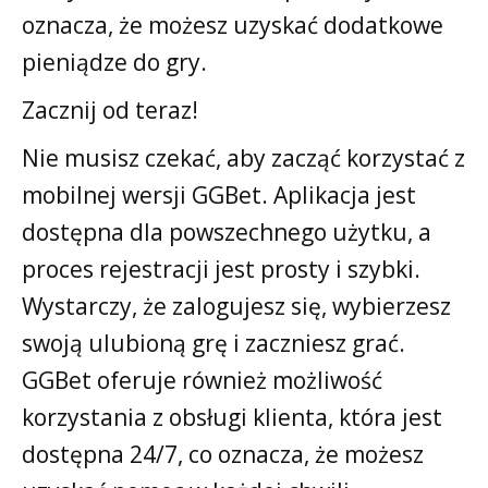
oznacza, że możesz uzyskać dodatkowe
pieniądze do gry.
Zacznij od teraz!
Nie musisz czekać, aby zacząć korzystać z
mobilnej wersji GGBet. Aplikacja jest
dostępna dla powszechnego użytku, a
proces rejestracji jest prosty i szybki.
Wystarczy, że zalogujesz się, wybierzesz
swoją ulubioną grę i zaczniesz grać.
GGBet oferuje również możliwość
korzystania z obsługi klienta, która jest
dostępna 24/7, co oznacza, że możesz