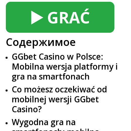
▶️ GRAĆ
Содержимое
GGbet Casino w Polsce:
Mobilna wersja platformy i
gra na smartfonach
Co możesz oczekiwać od
mobilnej wersji GGbet
Casino?
Wygodna gra na