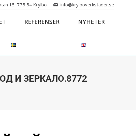
atan 15, 775 54 Krylbo
info@krylboverkstader.se
ET
REFERENSER
NYHETER
ОД И ЗЕРКАЛО.8772