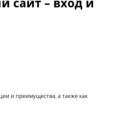
й сайт – вход и
кции и преимущества, а также как