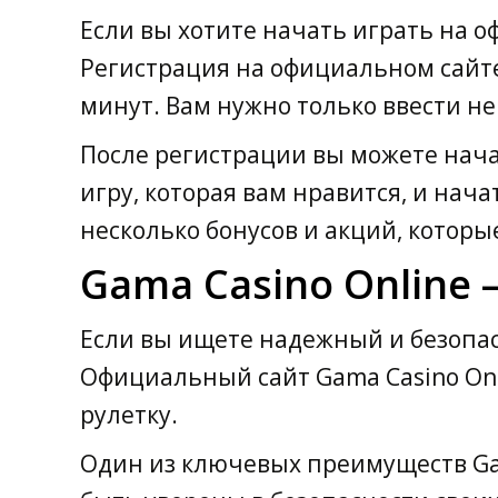
Если вы хотите начать играть на о
Регистрация на официальном сайте 
минут. Вам нужно только ввести н
После регистрации вы можете нача
игру, которая вам нравится, и нач
несколько бонусов и акций, которы
Gama Casino Online
Если вы ищете надежный и безопасн
Официальный сайт Gama Casino Onl
рулетку.
Один из ключевых преимуществ Gama