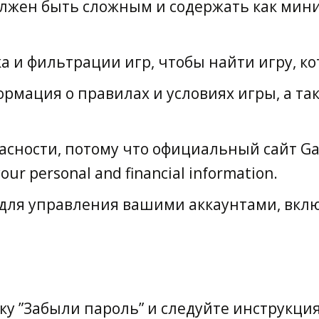
лжен быть сложным и содержать как мини
а и фильтрации игр, чтобы найти игру, ко
ормация о правилах и условиях игры, а т
асности, потому что официальный сайт Gam
your personal and financial information.
 для управления вашими аккаунтами, вкл
ку ”Забыли пароль” и следуйте инструкци