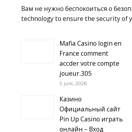
Вам не нужно беспокоиться о безоп
technology to ensure the security of 
Mafia Casino login en
France comment
accder votre compte
joueur.305
5 juni, 2026
Казино
Официальный сайт
Pin Up Casino играть
онлайн – Вход