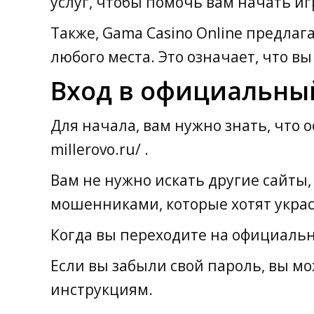
услуг, чтобы помочь вам начать иг
Также, Gama Casino Online предлаг
любого места. Это означает, что вы
Вход в официальный
Для начала, вам нужно знать, что 
millerovo.ru/ .
Вам не нужно искать другие сайты
мошенниками, которые хотят укра
Когда вы переходите на официальны
Если вы забыли свой пароль, вы мо
инструкциям.