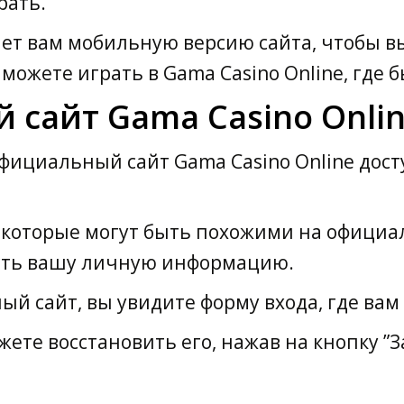
рать.
ает вам мобильную версию сайта, чтобы в
 можете играть в Gama Casino Online, где 
 сайт Gama Casino Onli
официальный сайт Gama Casino Online досту
, которые могут быть похожими на официа
сть вашу личную информацию.
й сайт, вы увидите форму входа, где вам
жете восстановить его, нажав на кнопку ”