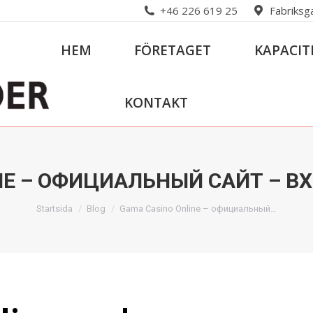
+46 226 619 25
Fabriksg
HEM
FÖRETAGET
KAPACIT
KONTAKT
NE – ОФИЦИАЛЬНЫЙ САЙТ – ВХ
Du är här:
Startsida
Blog
Gama Casino Online – официальный…