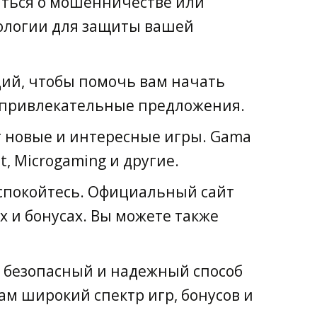
оиться о мошенничестве или
нологии для защиты вашей
кций, чтобы помочь вам начать
е привлекательные предложения.
т новые и интересные игры. Gama
, Microgaming и другие.
 беспокойтесь. Официальный сайт
 и бонусах. Вы можете также
ут безопасный и надежный способ
ам широкий спектр игр, бонусов и