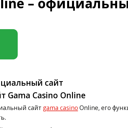
line – официальны
фициальный сайт
т Gama Casino Online
циальный сайт
gama casino
Online, его фун
ь.