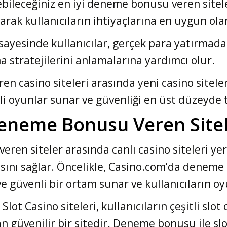
ebileceğiniz en iyi deneme bonusu veren sitele
unarak kullanıcıların ihtiyaçlarına en uygun ola
ayesinde kullanıcılar, gerçek para yatırmadan
 stratejilerini anlamalarına yardımcı olur.
n casino siteleri arasında yeni casino siteleri 
tli oyunlar sunar ve güvenliği en üst düzeyde 
 Deneme Bonusu Veren Site
ren siteler arasında canlı casino siteleri yer a
nı sağlar. Öncelikle, Casino.com’da deneme b
 ve güvenli bir ortam sunar ve kullanıcıların 
 Slot Casino siteleri, kullanıcıların çeşitli slot
an güvenilir bir sitedir. Deneme bonusu ile slo