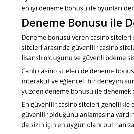
en iyi deneme bonusu ile oyunları de
Deneme Bonusu ile De
Deneme bonusu veren casino siteleri se
siteleri arasında güvenilir casino sitel
lisanslı olduğunu ve güvenli ödeme si
Canlı casino siteleri de deneme bonusu
interaktif ve eğlenceli bir deneyim sun
yüzden deneme bonusu ile denemek d
En güvenilir casino siteleri genellikl
güvenilir olduğunu anlamasına yardımc
da sizin için en uygun olanı bulmanıza