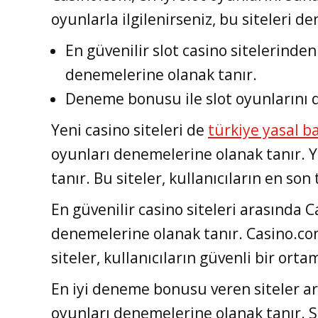
oyunlarla ilgilenirseniz, bu siteleri de
En güvenilir slot casino sitelerinden
denemelerine olanak tanır.
Deneme bonusu ile slot oyunlarını d
Yeni casino siteleri de
türkiye yasal ba
oyunları denemelerine olanak tanır. Ye
tanır. Bu siteler, kullanıcıların en so
En güvenilir casino siteleri arasında C
denemelerine olanak tanır. Casino.com,
siteler, kullanıcıların güvenli bir or
En iyi deneme bonusu veren siteler ara
oyunları denemelerine olanak tanır. Sl