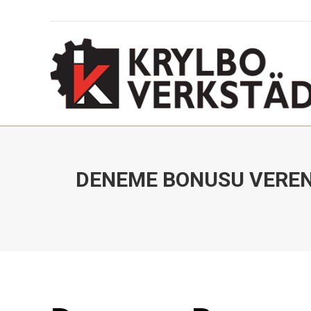
DENEME BONUSU VEREN C