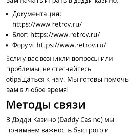
вам начать играть в дэдди казино:
Документация:
https://www.retrov.ru/
Блог: https://www.retrov.ru/
Форум: https://www.retrov.ru/
Если у вас возникли вопросы или
проблемы, не стесняйтесь
обращаться к нам. Мы готовы помочь
вам в любое время!
Методы связи
В Дэдди Казино (Daddy Casino) мы
понимаем важность быстрого и