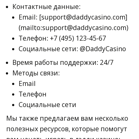
Контактные данные:
Email: [support@daddycasino.com]
(mailto:support@daddycasino.com)
Телефон: +7 (495) 123-45-67
Социальные сети: @DaddyCasino
Время работы поддержки: 24/7
Методы связи:
Email
Телефон
Социальные сети
Мы также предлагаем вам несколько
полезных ресурсов, которые помогут