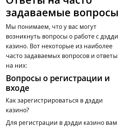
задаваемые вопросы
Мы понимаем, что у вас могут
возникнуть вопросы о работе с дэдди
казино. Вот некоторые из наиболее
часто задаваемых вопросов и ответы
на них:
Вопросы о регистрации и
входе
Как зарегистрироваться в дэдди
казино?
Для регистрации в дэдди казино вам