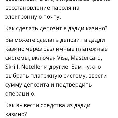
восстановление пароля на
электронную почту.
Как сделать депозит в дэдди казино?
Вы можете сделать депозит в дэдди
казино через различные платежные
системы, включая Visa, Mastercard,
Skrill, Neteller и другие. Вам нужно
выбрать платежную систему, ввести
сумму депозита и подтвердить
операцию.
Как вывести средства из дэдди
казино?