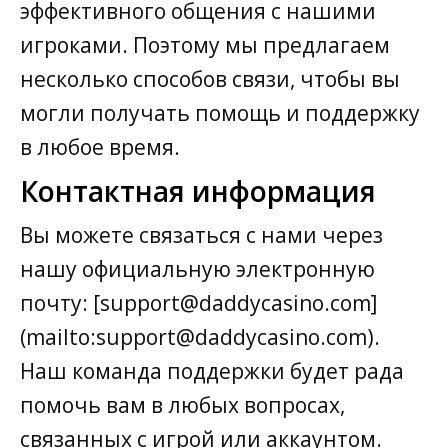
эффективного общения с нашими
игроками. Поэтому мы предлагаем
несколько способов связи, чтобы вы
могли получать помощь и поддержку
в любое время.
Контактная информация
Вы можете связаться с нами через
нашу официальную электронную
почту: [support@daddycasino.com]
(mailto:support@daddycasino.com).
Наш команда поддержки будет рада
помочь вам в любых вопросах,
связанных с игрой или аккаунтом.