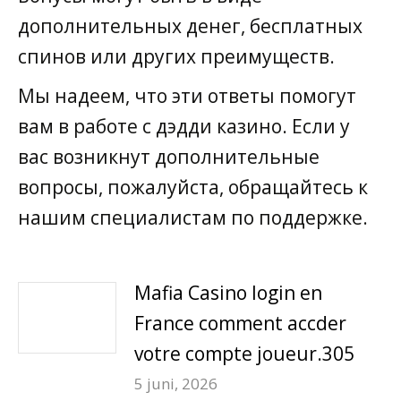
дополнительных денег, бесплатных
спинов или других преимуществ.
Мы надеем, что эти ответы помогут
вам в работе с дэдди казино. Если у
вас возникнут дополнительные
вопросы, пожалуйста, обращайтесь к
нашим специалистам по поддержке.
Mafia Casino login en
France comment accder
votre compte joueur.305
5 juni, 2026