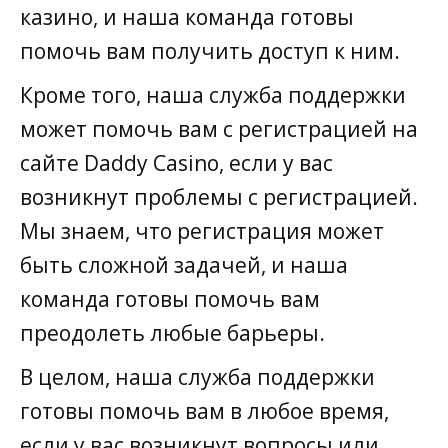
казино, и наша команда готовы
помочь вам получить доступ к ним.
Кроме того, наша служба поддержки
может помочь вам с регистрацией на
сайте Daddy Casino, если у вас
возникнут проблемы с регистрацией.
Мы знаем, что регистрация может
быть сложной задачей, и наша
команда готовы помочь вам
преодолеть любые барьеры.
В целом, наша служба поддержки
готовы помочь вам в любое время,
если у вас возникнут вопросы или