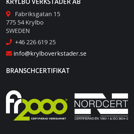
KRYLBO VERKSTÄDER AB
Fabriksgatan 15
775 54 Krylbo
SWEDEN
+46 226 619 25
info@krylboverkstader.se
BRANSCHCERTIFIKAT