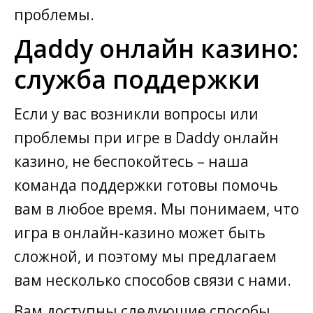
проблемы.
Дaddy онлайн казино:
служба поддержки
Если у вас возникли вопросы или
проблемы при игре в Daddy онлайн
казино, не беспокойтесь – наша
команда поддержки готовы помочь
вам в любое время. Мы понимаем, что
игра в онлайн-казино может быть
сложной, и поэтому мы предлагаем
вам несколько способов связи с нами.
Вам доступны следующие способы