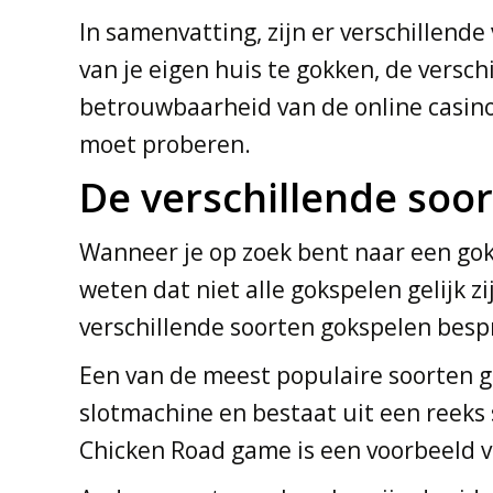
In samenvatting, zijn er verschillend
van je eigen huis te gokken, de versch
betrouwbaarheid van de online casinos
moet proberen.
De verschillende soo
Wanneer je op zoek bent naar een goks
weten dat niet alle gokspelen gelijk zi
verschillende soorten gokspelen bes
Een van de meest populaire soorten go
slotmachine en bestaat uit een reeks
Chicken Road game is een voorbeeld v