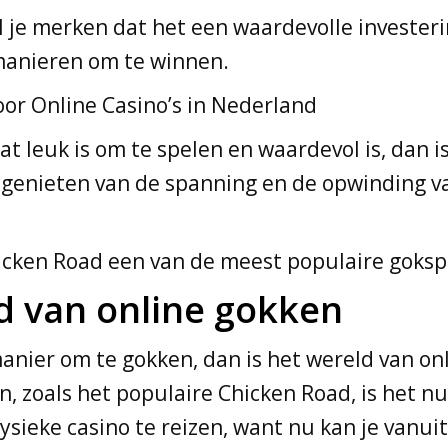
ul je merken dat het een waardevolle invester
 manieren om te winnen.
oor Online Casino’s in Nederland
at leuk is om te spelen en waardevol is, dan 
 genieten van de spanning en de opwinding va
cken Road een van de meest populaire gokspe
d van online gokken
anier om te gokken, dan is het wereld van onl
n, zoals het populaire Chicken Road, is het nu
sieke casino te reizen, want nu kan je vanui