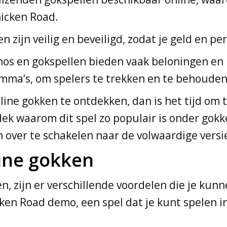
hicken Road.
n zijn veilig en beveiligd, zodat je geld en per
nos en gokspellen bieden vaak beloningen en 
mma’s, om spelers te trekken en te behouden
nline gokken te ontdekken, dan is het tijd om
k waarom dit spel zo populair is onder gokke
m over te schakelen naar de volwaardige versi
ine gokken
n, zijn er verschillende voordelen die je ku
ken Road demo, een spel dat je kunt spelen in