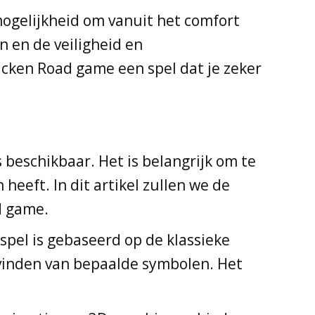
mogelijkheid om vanuit het comfort
n en de veiligheid en
hicken Road game een spel dat je zeker
 beschikbaar. Het is belangrijk om te
 heeft. In dit artikel zullen we de
d game.
spel is gebaseerd op de klassieke
 vinden van bepaalde symbolen. Het