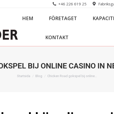
+46 226 619 25
Fabriksg
HEM
FÖRETAGET
KAPACIT
KONTAKT
KSPEL BIJ ONLINE CASINO IN N
Du är här:
Startsida
Blog
Chicken Road gokspel bij online…