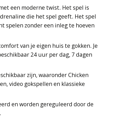
met een moderne twist. Het spel is
renaline die het spel geeft. Het spel
unt spelen zonder een inleg te hoeven
omfort van je eigen huis te gokken. Je
 beschikbaar 24 uur per dag, 7 dagen
eschikbaar zijn, waaronder Chicken
en, video gokspellen en klassieke
iseerd en worden gereguleerd door de
.