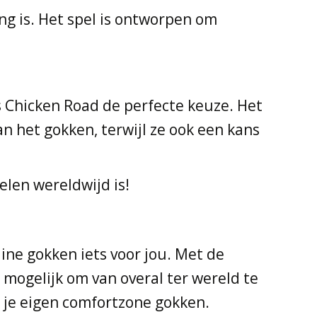
ing is. Het spel is ontworpen om
is Chicken Road de perfecte keuze. Het
n het gokken, terwijl ze ook een kans
len wereldwijd is!
ine gokken iets voor jou. Met de
 mogelijk om van overal ter wereld te
t je eigen comfortzone gokken.